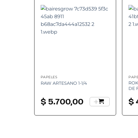
Add to
Add to
wishlist
wishlist
PAPELES
PAP
S –
ROK
RAW ARTESANO 1-1/4
DE 
+
+
$
5.700,00
$