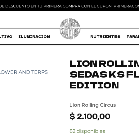
 DE DESCUENTO EN TU PRIMERA COMPRA CON EL CUPON: PRIMERAC
LTIVO
ILUMINACIÓN
MACETAS
NUTRIENTES
PARA
LION ROLLIN
SEDAS KS F
Add to
wishlist
EDITION
Lion Rolling Circus
$
2.100,00
82 disponibles