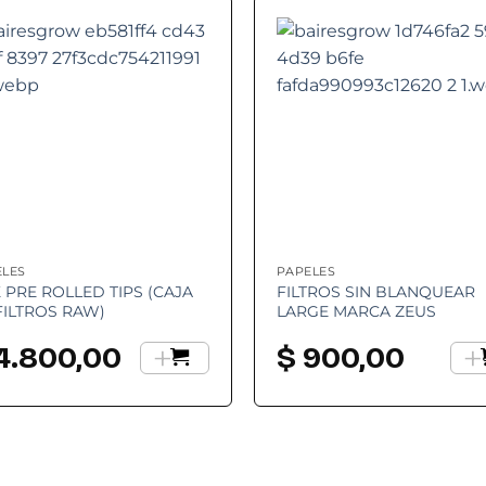
Add to
Add
wishlist
wishl
ELES
PAPELES
 PRE ROLLED TIPS (CAJA
FILTROS SIN BLANQUEAR
FILTROS RAW)
LARGE MARCA ZEUS
+
+
4.800,00
$
900,00