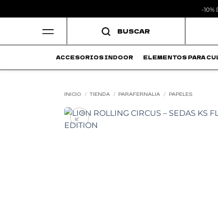
-10%
Saltar
BUSCAR
al
contenido
ACCESORIOS INDOOR
ELEMENTOS PARA CU
INICIO
/
TIENDA
/
PARAFERNALIA
/
PAPELES