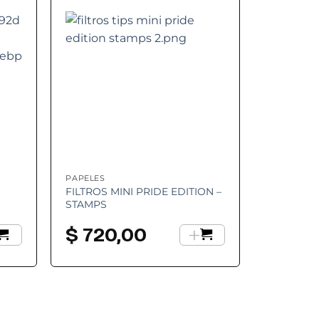
 to
Add to
ist
wishlist
PAPELES
FILTROS MINI PRIDE EDITION –
STAMPS
+
$
720,00