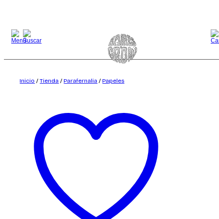
Saltar
al
contenido
Inicio
/
Tienda
/
Parafernalia
/
Papeles