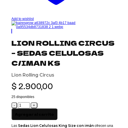
Add to wishlist
LION ROLLING CIRCUS
– SEDAS CELULOSAS
C/IMAN KS
Lion Rolling Circus
$
2.900,00
25 disponibles
LION
ROLLING
CIRCUS
Agregar al carrito
-
SEDAS
CELULOSAS
Sedas Lion Celulosas King Size con imán
Las
ofrecen una