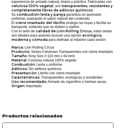
C/IMAN
experiencia de armado natural, limpia y práctica. Fabricadas con
KS
celulosa 100% vegetal
transparentes, resistentes y
, son
cantidad
completamente libres de aditivos químicos
.
combustión lenta y pareja
Su
garantiza un quemado
uniforme, realzando el sabor natural del contenido.
cierre imantado del librillo
El
protege las hojas y facilita su
transporte, evitando que se doblen o dañen.
calidad de Lion Rolling Circus
Con el sello de
, estas sedas
ecológica,
son ideales para quienes buscan una opción
moderna y cómoda
para disfrutar al máximo cada sesión.
Marca:
Lion Rolling Circus
Producto:
Sedas Celulosas Transparentes con cierre imantado
Tamaño:
King Size (≈110 mm x 44 mm)
Material:
Celulosa natural 100% vegetal
Combustión:
Lenta y uniforme
Aditivos:
Sin aditivos químicos
Presentación:
Librillo con cierre imantado
Características:
Transparentes, ecológicas y resistentes
Uso recomendado:
Armado de cigarrillos o hierbas secas
Origen:
Importado
Productos relacionados