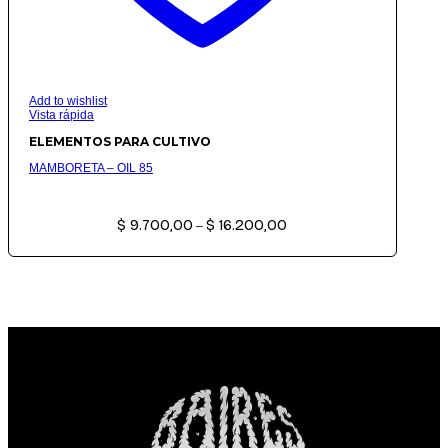
Add to wishlist
Vista rápida
ELEMENTOS PARA CULTIVO
MAMBORETA – OIL 85
Rango
$
9.700,00
$
16.200,00
de
–
precios:
desde
$ 9.700,00
hasta
$ 16.200,00