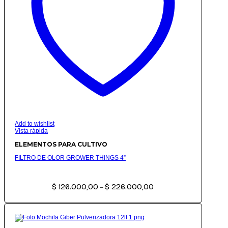
Add to wishlist
Vista rápida
ELEMENTOS PARA CULTIVO
FILTRO DE OLOR GROWER THINGS 4”
Rango
$
126.000,00
$
226.000,00
de
–
precios:
desde
$ 126.000,00
hasta
$ 226.000,00