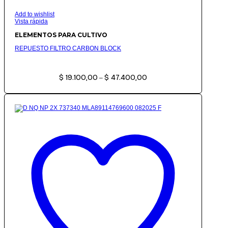
Add to wishlist
Vista rápida
ELEMENTOS PARA CULTIVO
REPUESTO FILTRO CARBON BLOCK
Rango
$
19.100,00
$
47.400,00
de
–
precios:
desde
$ 19.100,00
hasta
$ 47.400,00