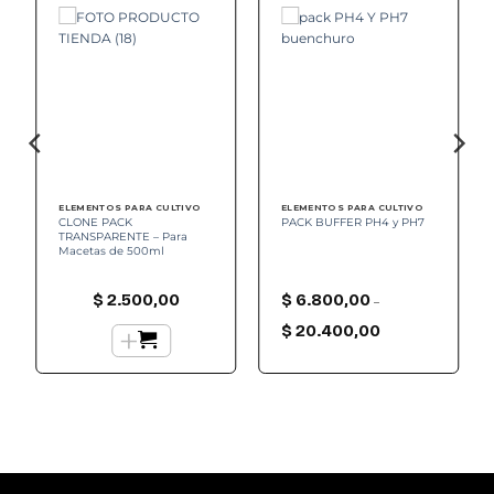
Add to
Add to
wishlist
wishlist
ELEMENTOS PARA CULTIVO
ELEMENTOS PARA CULTIVO
CLONE PACK
PACK BUFFER PH4 y PH7
TRANSPARENTE – Para
Macetas de 500ml
$
2.500,00
$
6.800,00
–
Rango
+
de
$
20.400,00
precios:
desde
$ 6.800,00
hasta
$ 20.400,00