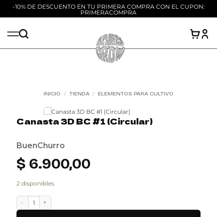
-10% DE DESCUENTO EN TU PRIMERA COMPRA CON EL CUPON:
PRIMERACOMPRA
Saltar
al
contenido
INICIO
/
TIENDA
/
ELEMENTOS PARA CULTIVO
Add to
wishlist
Canasta 3D BC #1 (Circular)
BuenChurro
$
6.900,00
2 disponibles
Canasta 3D BC #1 (Circular) cantidad