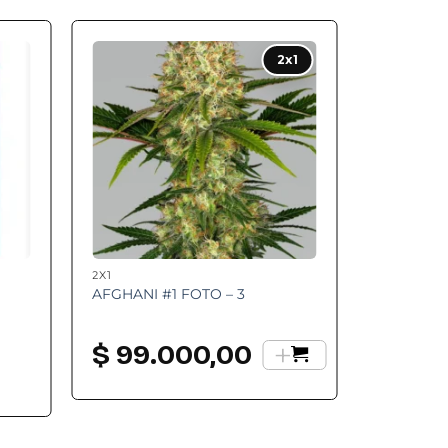
 to
Add to
2x1
ist
wishlist
2X1
AFGHANI #1 FOTO – 3
+
$
99.000,00
go
os:
e
.200,00
a