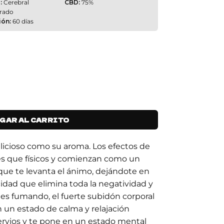
:
Cerebral
CBD:
75%
brado
ión:
60 días
 - 3 cantidad
GAR AL CARRITO
elicioso como su aroma. Los efectos de
es que físicos y comienzan como un
que te levanta el ánimo, dejándote en
cidad que elimina toda la negatividad y
ues fumando, el fuerte subidón corporal
n un estado de calma y relajación
ervios y te pone en un estado mental