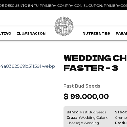
 DE DESCUENTO EN TU PRIMERA COMPRA CON EL CUPON: PRIMERAC
LTIVO
ILUMINACIÓN
MACETAS
NUTRIENTES
PARA
WEDDING C
FASTER – 3
Add to
wishlist
Fast Bud Seeds
$
99.000,00
Banco:
Fast Bud Seeds
Sabor:
Cruza:
(Wedding Cake x
Cremo
Cheese) x Wedding
Produ