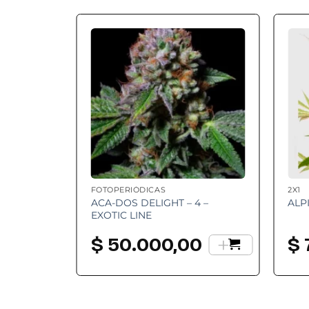
Add to
wishlist
FOTOPERIÓDICAS
2X1
ACA-DOS DELIGHT – 4 –
ALP
EXOTIC LINE
+
$
50.000,00
$