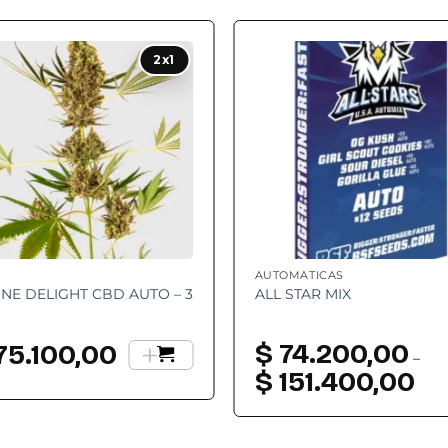
Add to
Add
2x1
wishlist
wishl
AUTOMÁTICAS
INE DELIGHT CBD AUTO – 3
ALL STAR MIX
+
$
74.200,00
75.100,00
–
$
151.400,00
Ran
de
preci
desd
$ 74
hast