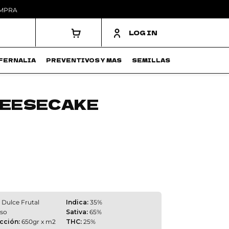
OMPRA
LOG IN
FERNALIA
PREVENTIVOS Y MAS
SEMILLAS
HEESECAKE
Dulce Frutal
Indica:
35%
so
Sativa:
65%
cción:
650gr x m2
THC:
25%