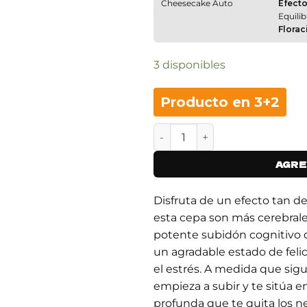
Cheesecake Auto
Efecto
Equili
Florac
3 disponibles
Producto en 3+2
WEDDING CHEESECAKE FASTER
AGRE
Disfruta de un efecto tan d
esta cepa son más cerebral
potente subidón cognitivo 
un agradable estado de feli
el estrés. A medida que sig
empieza a subir y te sitúa e
profunda que te quita los n