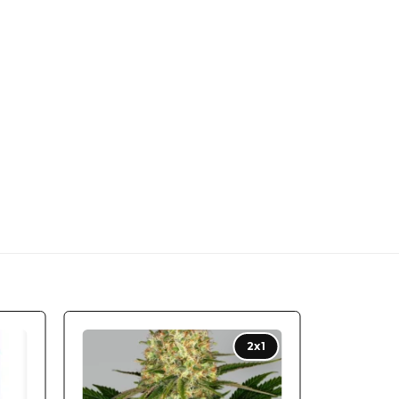
 to
Add to
2x1
ist
wishlist