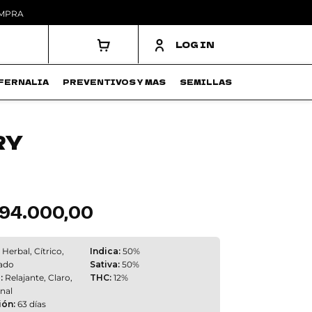
OMPRA
LOG IN
FERNALIA
PREVENTIVOS Y MAS
SEMILLAS
RY
94.000,00
Rango
de
precios:
desde
$ 174.600,00
Herbal, Cítrico,
Indica:
50%
hasta
ado
Sativa:
50%
$ 394.000,00
:
Relajante, Claro,
THC:
12%
nal
ión:
63 días