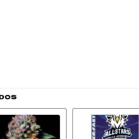
DOS
Add to
Add
wishlist
wishl