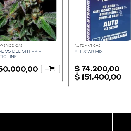
OPERIÓDICAS
AUTOMÁTICAS
-DOS DELIGHT – 4 –
ALL STAR MIX
TIC LINE
+
$
74.200,00
50.000,00
–
$
151.400,00
Ran
de
preci
desd
$ 74
hast
$ 151