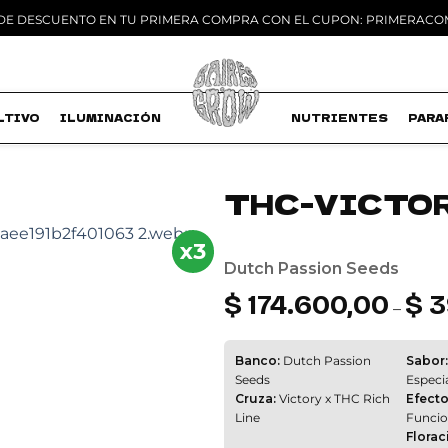
 DE DESCUENTO EN TU PRIMERA COMPRA CON EL CUPON: PRIMERAC
LTIVO
ILUMINACIÓN
MACETAS
NUTRIENTES
PARA
THC-VICTO
Add to
x3
wishlist
Dutch Passion Seeds
$
174.600,00
$
3
–
Banco:
Dutch Passion
Sabor:
Seeds
Especi
Cruza:
Victory x THC Rich
Efecto
Line
Funcio
Florac