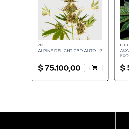
2X1
FOT
ACA
ALPINE DELIGHT CBD AUTO – 3
EXO
+
$
75.100,00
$