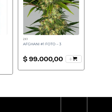
2X1
AFGHANI #1 FOTO – 3
+
$
99.000,00
go
os:
e
.200,00
a
.400,00