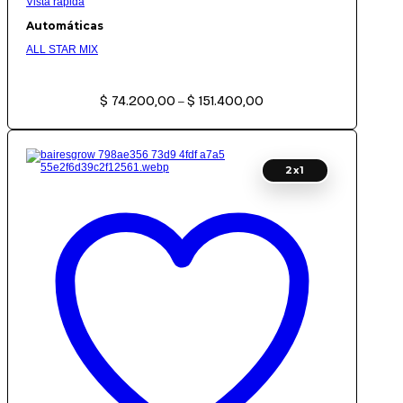
Vista rápida
Automáticas
ALL STAR MIX
Rango
$
74.200,00
$
151.400,00
de
–
precios:
desde
$ 74.200,00
hasta
$ 151.400,00
2x1