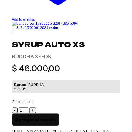
Add to wishlist
SYRUP AUTO X3
BUDDHA SEEDS
$
46.000,00
Banco:
BUDDHA
SEEDS
2 disponibles
SYRUP
AUTO
X3
Agregar al carrito
cantidad
SEXO FEMINIZADA TIPO AUTOFLORENCIENTE GENÉTICA