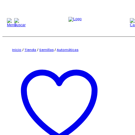
Saltar
al
contenido
Inicio
/
Tienda
/
Semillas
/
Automáticas