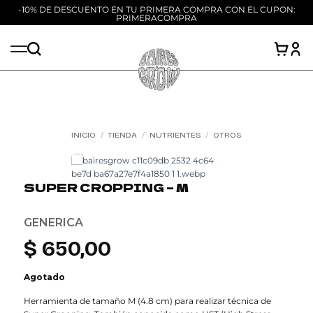
-10% DE DESCUENTO EN TU PRIMERA COMPRA CON EL CUPON:
PRIMERACOMPRA
Saltar
al
contenido
INICIO
/
TIENDA
/
NUTRIENTES
/
OTROS
Add to
wishlist
SUPER CROPPING – M
GENERICA
$
650,00
Agotado
Herramienta de tamaño M (4.8 cm) para realizar técnica de