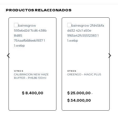
PRODUCTOS RELACIONADOS
Add to
Add to
wishlist
wishlist
OTROS
OTROS
CALIBRACION NEW HAZE
GREENGO – MAGIC PLUS
BUFFER – PH6.86 100ml
$
8.400,00
$
25.000,00
–
Rango
de
$
34.000,00
precios:
desde
0
$ 25.000,00
hasta
00
$ 34.000,00