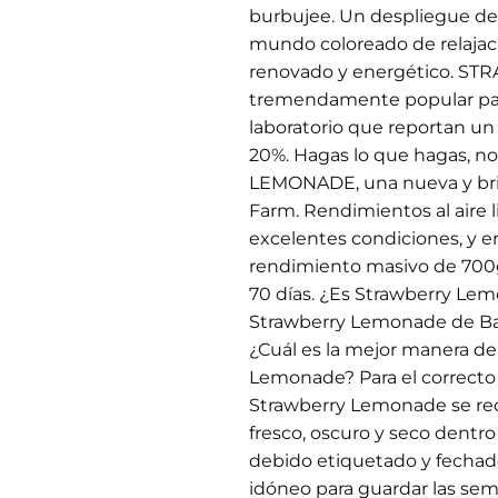
burbujee. Un despliegue de
mundo coloreado de relajaci
renovado y energético. 
tremendamente popular para 
laboratorio que reportan u
20%. Hagas lo que hagas, 
LEMONADE, una nueva y bril
Farm. Rendimientos al aire l
excelentes condiciones, y e
rendimiento masivo de 700g
70 días. ¿Es Strawberry Lem
Strawberry Lemonade de Ba
¿Cuál es la mejor manera de
Lemonade? Para el correcto 
Strawberry Lemonade se re
fresco, oscuro y seco dentr
debido etiquetado y fechado.
idóneo para guardar las se