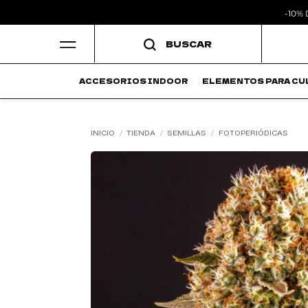
-10%
Saltar
BUSCAR
al
contenido
ACCESORIOS INDOOR
ELEMENTOS PARA CU
INICIO
/
TIENDA
/
SEMILLAS
/
FOTOPERIÓDICAS