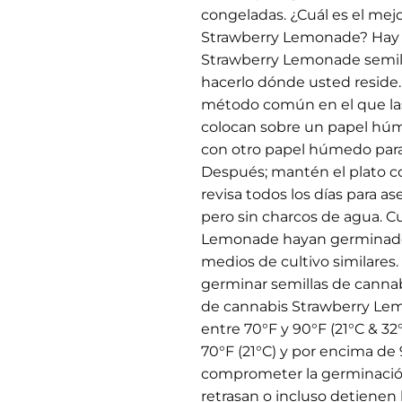
congeladas. ¿Cuál es el mej
Strawberry Lemonade? Hay 
Strawberry Lemonade semill
hacerlo dónde usted reside.
método común en el que la
colocan sobre un papel húm
con otro papel húmedo para
Después; mantén el plato con
revisa todos los días para
pero sin charcos de agua. C
Lemonade hayan germinado,
medios de cultivo similares.
germinar semillas de canna
de cannabis Strawberry Le
entre 70°F y 90°F (21°C & 3
70°F (21°C) y por encima de
comprometer la germinación
retrasan o incluso detienen 