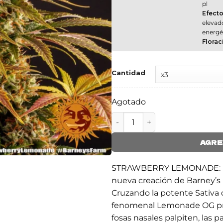
pl
Efecto
elevado
energé
Florac
Cantidad
Agotado
STRAWBERRY LEMONADE ca
AGRE
STRAWBERRY LEMONADE: Es
nueva creación de Barney’s 
Cruzando la potente Sativa
fenomenal Lemonade OG pr
fosas nasales palpiten, las p