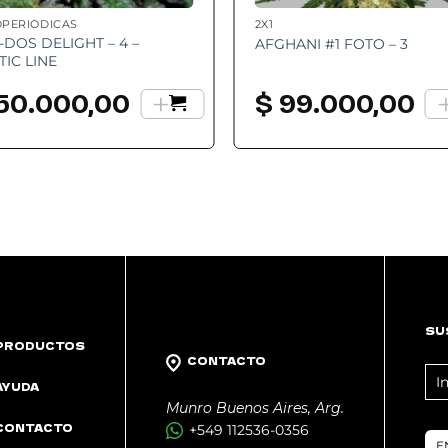
OPERIÓDICAS
2X1
-DOS DELIGHT – 4 –
AFGHANI #1 FOTO – 3
TIC LINE
+
50.000,00
$
99.000,00
SU
PRODUCTOS
CONTACTO
FO
AYUDA
NE
Munro Buenos Aires, Arg.
CONTACTO
+549 112536-0356
E