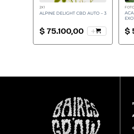
2X1
FOT
ACA
ALPINE DELIGHT CBD AUTO – 3
EXO
+
$
75.100,00
$