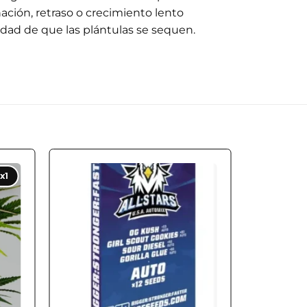
ción, retraso o crecimiento lento
dad de que las plántulas se sequen.
 to
Add to
x1
ist
wishlist