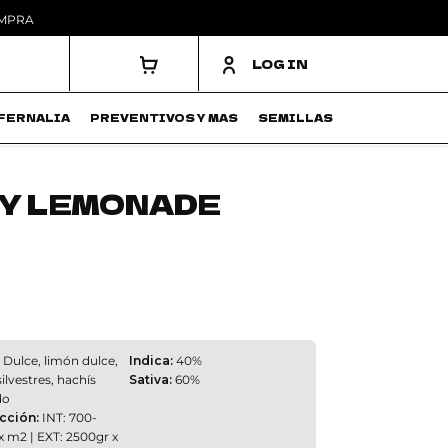
OMPRA
LOG IN
FERNALIA
PREVENTIVOS Y MAS
SEMILLAS
Y LEMONADE
Dulce, limón dulce,
Indica:
40%
silvestres, hachís
Sativa:
60%
do
cción:
INT: 700-
x m2 | EXT: 2500gr x