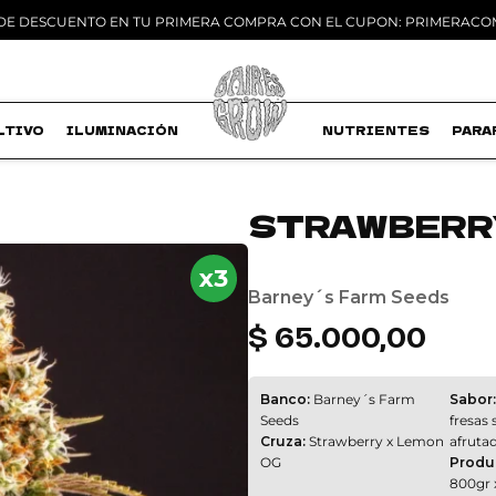
 DE DESCUENTO EN TU PRIMERA COMPRA CON EL CUPON: PRIMERAC
LTIVO
ILUMINACIÓN
MACETAS
NUTRIENTES
PARA
STRAWBERR
Add to
x3
wishlist
Barney´s Farm Seeds
$
65.000,00
Banco:
Barney´s Farm
Sabor:
Seeds
fresas 
Cruza:
Strawberry x Lemon
afruta
OG
Produ
800gr 