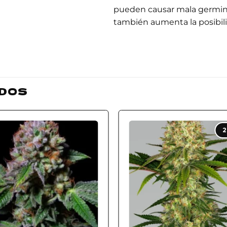
pueden causar mala germina
también aumenta la posibili
DOS
Add to
Add
2
wishlist
wishl