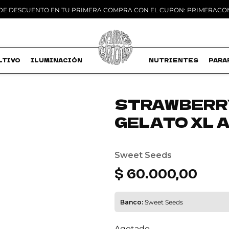
 DE DESCUENTO EN TU PRIMERA COMPRA CON EL CUPON: PRIMERAC
LTIVO
ILUMINACIÓN
MACETAS
NUTRIENTES
PARA
STRAWBERR
GELATO XL A
Add to
wishlist
Sweet Seeds
$
60.000,00
Banco:
Sweet Seeds
Agotado