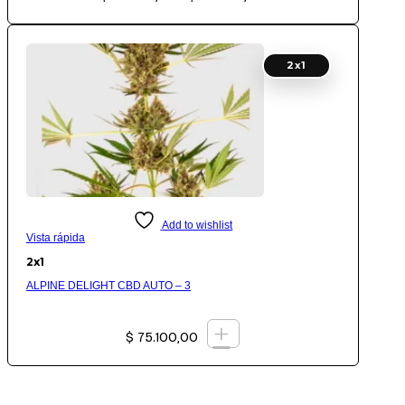
precios:
desde
$ 74.200,00
hasta
$ 151.400,00
2x1
Add to wishlist
Vista rápida
2x1
ALPINE DELIGHT CBD AUTO – 3
+
$
75.100,00