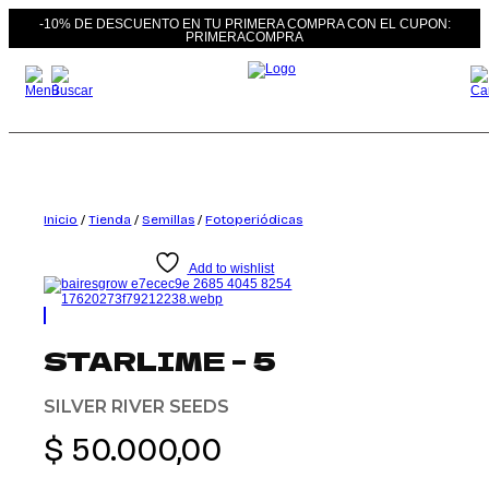
-10% DE DESCUENTO EN TU PRIMERA COMPRA CON EL CUPON:
PRIMERACOMPRA
Saltar
al
contenido
Inicio
/
Tienda
/
Semillas
/
Fotoperiódicas
Add to wishlist
STARLIME – 5
SILVER RIVER SEEDS
$
50.000,00