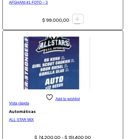
AFGHANI #1 FOTO – 3
+
$
99.000,00
Add to wishlist
Vista rápida
Automáticas
ALL STAR MIX
Rango
$
74.200,00
$
151.400,00
de
–