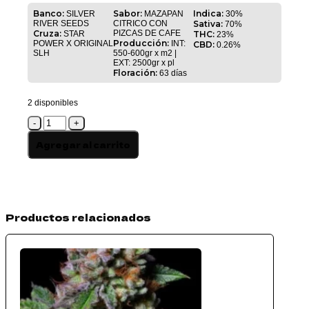
Banco:
Sabor:
Indica:
SILVER
MAZAPAN
30%
RIVER SEEDS
CITRICO CON
Sativa:
70%
Cruza:
PIZCAS DE CAFE
STAR
THC:
23%
Producción:
POWER X ORIGINAL
INT:
CBD:
0.26%
SLH
550-600gr x m2 |
EXT: 2500gr x pl
Floración:
63 días
2 disponibles
STARLIME
-
5
Agregar al carrito
cantidad
Productos relacionados