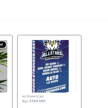
 to
Add to
x1
ist
wishlist
AUTOMÁTICAS
ALL STAR MIX