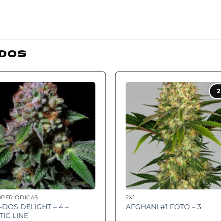
DOS
Add to
Add
2
wishlist
wishl
OPERIÓDICAS
2X1
-DOS DELIGHT – 4 –
AFGHANI #1 FOTO – 3
TIC LINE