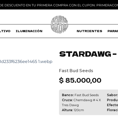
 DE DESCUENTO EN TU PRIMERA COMPRA CON EL CUPON: PRIMERAC
LTIVO
ILUMINACIÓN
MACETAS
NUTRIENTES
PARA
STARDAWG –
Add to
wishlist
Fast Bud Seeds
$
85.000,00
Banco:
Fast Bud Seeds
Sabor:
Cruza:
Chemdawg # 4 X
Produ
Tres Dawg
Efecto
Altura:
120cm
Florac