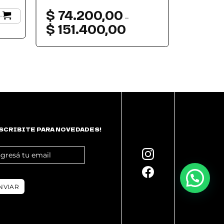
+
$
74.200,00
–
$
151.400,00
Rango
de
precios:
desde
$ 74.200,00
hasta
$ 151.400,00
SCRIBITE PARA NOVEDADES!
OTER
WSLETTER
NVIAR