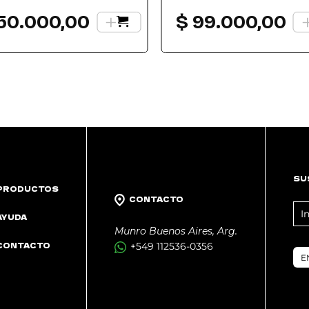
+
50.000,00
$
99.000,00
SU
PRODUCTOS
CONTACTO
FO
AYUDA
NE
Munro Buenos Aires, Arg.
CONTACTO
+549 112536-0356
E