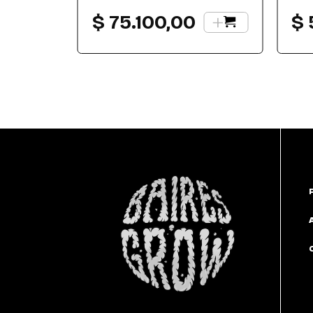
+
$
75.100,00
$