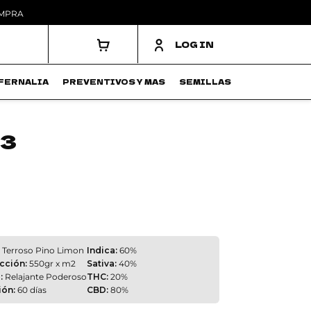
OMPRA
LOG IN
FERNALIA
PREVENTIVOS Y MAS
SEMILLAS
 3
Terroso Pino Limon
Indica:
60%
cción:
550gr x m2
Sativa:
40%
:
Relajante Poderoso
THC:
20%
ión:
60 días
CBD:
80%