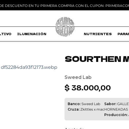
 DE DESCUENTO EN TU PRIMERA COMPRA CON EL CUPON: PRIMERAC
LTIVO
ILUMINACIÓN
MACETAS
NUTRIENTES
PARA
SOURTHEN 
Add to
wishlist
Sweed Lab
$
38.000,00
Banco:
Sweed Lab
Sabor:
GALLE
Cruza:
Zkittles x mac
HORNEADAS
Producción: