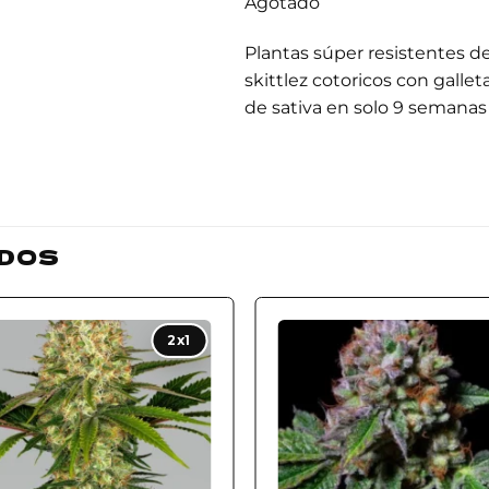
Agotado
Plantas súper resistentes d
skittlez cotoricos con galle
de sativa en solo 9 semanas R
DOS
Add to
Add
2x1
wishlist
wishl