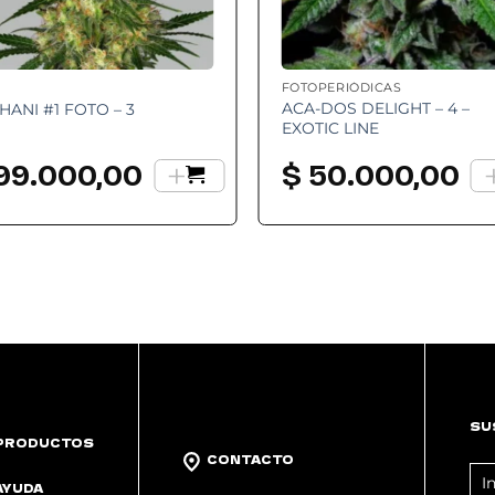
FOTOPERIÓDICAS
ACA-DOS DELIGHT – 4 –
HANI #1 FOTO – 3
EXOTIC LINE
+
99.000,00
$
50.000,00
SU
PRODUCTOS
CONTACTO
FO
AYUDA