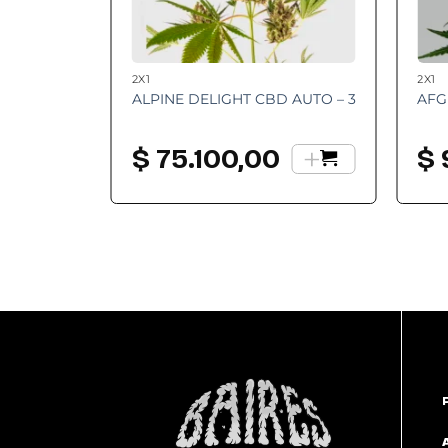
2X1
2X1
ALPINE DELIGHT CBD AUTO – 3
AFG
+
$
75.100,00
$