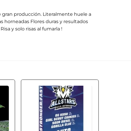
e gran producción. Literalmente huele a
tas horneadas Flores duras y resultados
isa y solo risas al fumarla !
 to
Add to
ist
wishlist