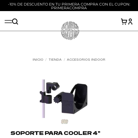
-10% DE DESCUENTO EN TU PRIMERA COMPRA CON EL CUPON:
PRIMERACOMPRA
Saltar
al
contenido
INICIO
/
TIENDA
/
ACCESORIOS INDOOR
Add to
wishlist
SOPORTE PARA COOLER 4”