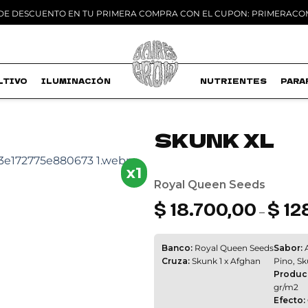
 DE DESCUENTO EN TU PRIMERA COMPRA CON EL CUPON: PRIMERAC
LTIVO
ILUMINACIÓN
MACETAS
NUTRIENTES
PARA
SKUNK XL
Add to
x1
wishlist
Royal Queen Seeds
$
18.700,00
$
12
–
Banco:
Royal Queen Seeds
Sabor:
A
Cruza:
Skunk 1 x Afghan
Pino, Sk
Produc
gr/m2
Efecto: