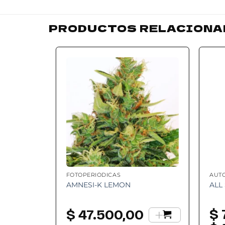
PRODUCTOS RELACIONA
Add to
Add to
2x1
wishlist
wishlist
FOTOPERIÓDICAS
AUT
AMNESI-K LEMON
ALL
+
+
$
0
$
47.500,00