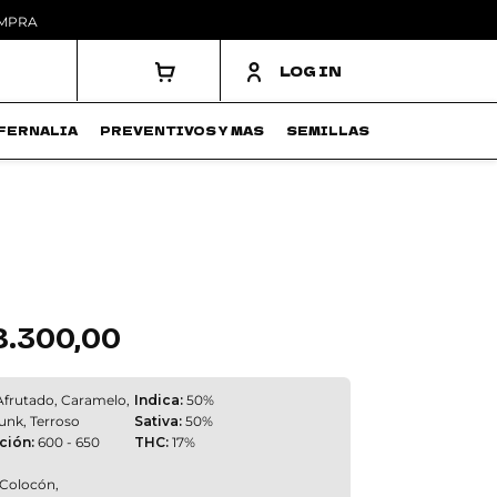
OMPRA
LOG IN
FERNALIA
PREVENTIVOS Y MAS
SEMILLAS
8.300,00
Rango
de
precios:
desde
$ 18.700,00
frutado, Caramelo,
Indica:
50%
hasta
unk, Terroso
Sativa:
50%
$ 128.300,00
ción:
600 - 650
THC:
17%
Colocón,