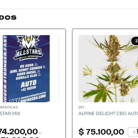
DOS
Add to
Add
2
wishlist
wishl
OMÁTICAS
2X1
 STAR MIX
ALPINE DELIGHT CBD AUTO
+
74.200,00
$
75.100,00
–
Rango