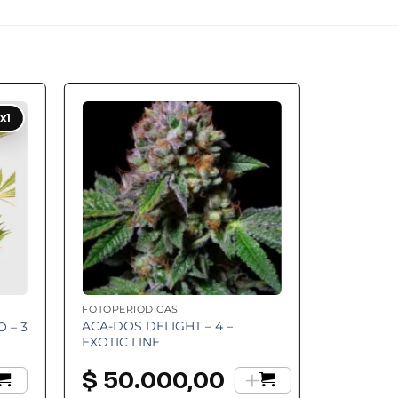
 to
Add to
x1
ist
wishlist
FOTOPERIÓDICAS
ACA-DOS DELIGHT – 4 –
 – 3
EXOTIC LINE
+
$
50.000,00