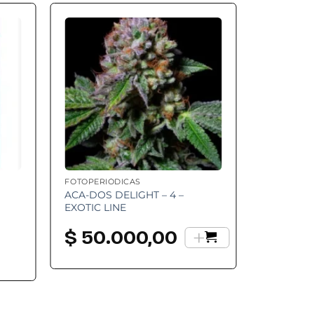
 to
Add to
ist
wishlist
FOTOPERIÓDICAS
ACA-DOS DELIGHT – 4 –
EXOTIC LINE
+
$
50.000,00
go
os:
e
.200,00
a
.400,00