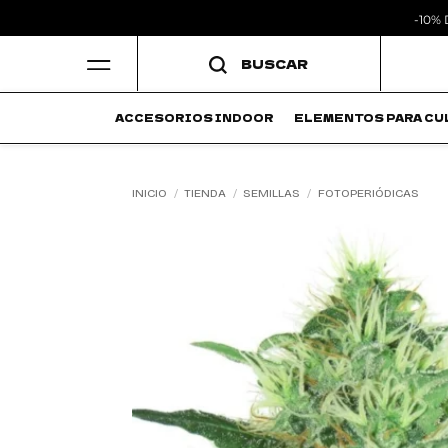
-10%
Saltar
BUSCAR
al
contenido
ACCESORIOS INDOOR
ELEMENTOS PARA CU
INICIO
/
TIENDA
/
SEMILLAS
/
FOTOPERIÓDICAS