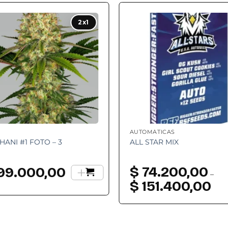
Add to
Add
2x1
wishlist
wishl
AUTOMÁTICAS
HANI #1 FOTO – 3
ALL STAR MIX
+
$
74.200,00
99.000,00
–
$
151.400,00
Ran
de
preci
desd
$ 74
hast
$ 151