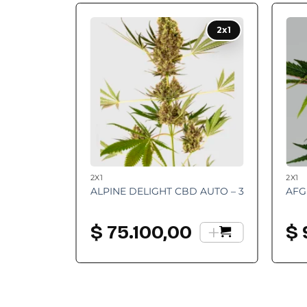
Add to
2x1
wishlist
2X1
2X1
ALPINE DELIGHT CBD AUTO – 3
AFG
+
$
75.100,00
$