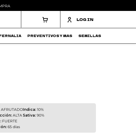
OMPRA
LOG IN
FERNALIA
PREVENTIVOS Y MAS
SEMILLAS
AFRUTADO
Indica:
10%
cción:
ALTA
Sativa:
90%
:
FUERTE
ión:
65 días