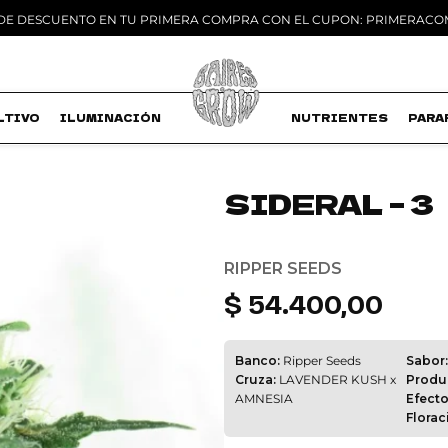
 DE DESCUENTO EN TU PRIMERA COMPRA CON EL CUPON: PRIMERAC
LTIVO
ILUMINACIÓN
MACETAS
NUTRIENTES
PARA
SIDERAL – 3
Add to
wishlist
RIPPER SEEDS
$
54.400,00
Banco:
Ripper Seeds
Sabor:
Cruza:
LAVENDER KUSH x
Produ
AMNESIA
Efecto
Florac