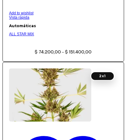
Add to wishlist
Vista rápida
Automáticas
ALL STAR MIX
Rango
$
74.200,00
$
151.400,00
de
–
precios:
desde
$ 74.200,00
hasta
$ 151.400,00
2x1