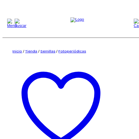
Saltar
al
contenido
Inicio
/
Tienda
/
Semillas
/
Fotoperiódicas