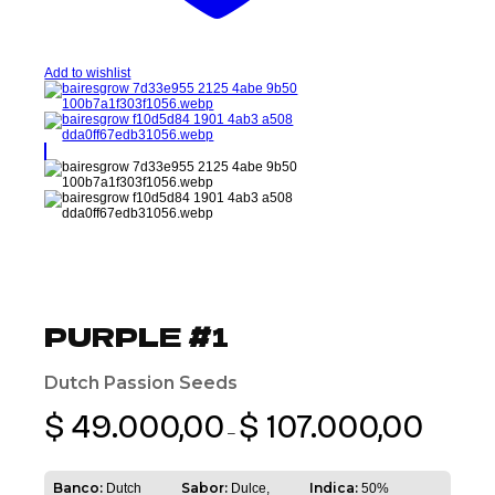
Add to wishlist
PURPLE #1
Dutch Passion Seeds
Rango
$
49.000,00
$
107.000,00
de
–
precios:
desde
$ 49.000,00
Banco:
Sabor:
Indica:
Dutch
Dulce,
50%
hasta