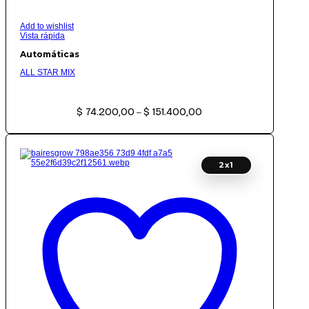
Add to wishlist
Vista rápida
Automáticas
ALL STAR MIX
Rango
$
74.200,00
$
151.400,00
de
–
precios:
desde
$ 74.200,00
hasta
$ 151.400,00
2x1