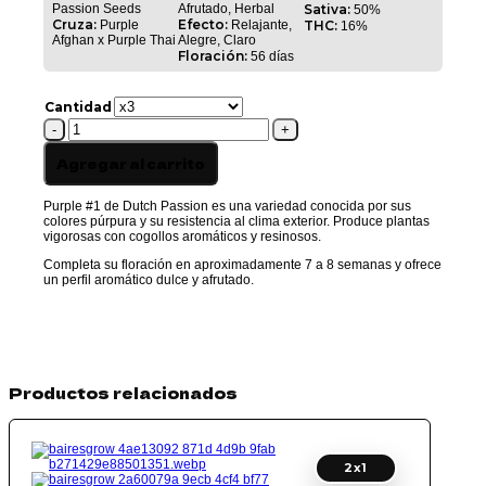
Passion Seeds
Afrutado, Herbal
Sativa:
50%
$ 107.000,
Cruza:
Efecto:
Purple
Relajante,
THC:
16%
Afghan x Purple Thai
Alegre, Claro
Floración:
56 días
Cantidad
PURPLE
#1
cantidad
Agregar al carrito
Purple #1 de Dutch Passion es una variedad conocida por sus
colores púrpura y su resistencia al clima exterior. Produce plantas
vigorosas con cogollos aromáticos y resinosos.
Completa su floración en aproximadamente 7 a 8 semanas y ofrece
un perfil aromático dulce y afrutado.
Productos relacionados
2x1