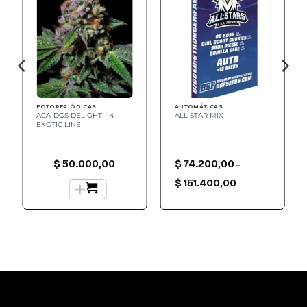
FOTOPERIÓDICAS
AUTOMÁTICAS
ACA-DOS DELIGHT – 4 –
ALL STAR MIX
EXOTIC LINE
$
50.000,00
$
74.200,00
–
Rango
+
de
$
151.400,00
precios:
desde
$ 74.200,00
hasta
$ 151.400,00