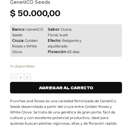
GenetiCO Seeds
$
50.000,00
Banco:
GenetiCO
Sabor:
Dulce,
Seeds
Floral, kush
Cruza:
Golden
Efecto:
Relajante y
Roses x White
equilibrado
Glove
Floración:
63 días
14 disponibles
PUNCHES AND ROSES - 5 cantidad
AGREGAR AL CARRITO
Punches and Roses es una variedad feminizada de GenetiCo
Seeds desarrollada a partir del cruce entre Golden Roses y
White Glove. Se trata de una genética de gran porte, fácil de
cultivar y con excelente potencial productivo, ideal para
quienes buscan plantas vigorosas, altas y de floración rápida.