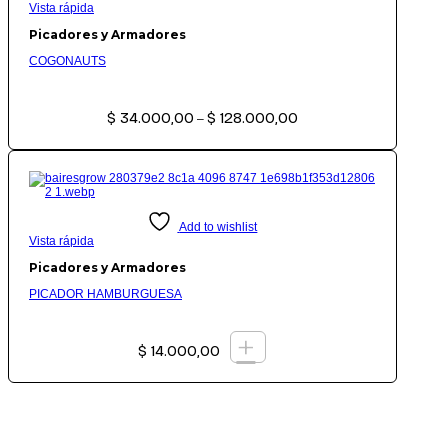
Vista rápida
Picadores y Armadores
COGONAUTS
Rango
$
34.000,00
$
128.000,00
de
–
precios:
desde
$ 34.000,00
hasta
$ 128.000,00
Add to wishlist
Vista rápida
Picadores y Armadores
PICADOR HAMBURGUESA
+
$
14.000,00