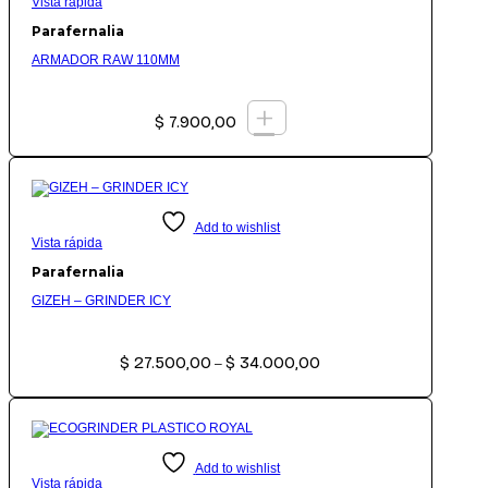
Vista rápida
Parafernalia
ARMADOR RAW 110MM
+
$
7.900,00
Add to wishlist
Vista rápida
Parafernalia
GIZEH – GRINDER ICY
Rango
$
27.500,00
$
34.000,00
de
–
precios:
desde
$ 27.500,00
hasta
$ 34.000,00
Add to wishlist
Vista rápida