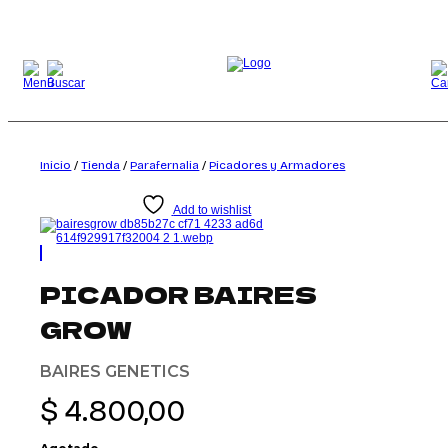
Saltar
al
contenido
Inicio
/
Tienda
/
Parafernalia
/
Picadores y Armadores
Add to wishlist
PICADOR BAIRES
GROW
BAIRES GENETICS
$
4.800,00