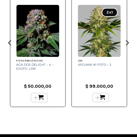
Add to
Add to
wishlist
wishlist
2x1
FOTOPERIÓDICAS
2X1
ACA-DOS DELIGHT – 4 –
AFGHANI #1 FOTO – 3
EXOTIC LINE
$
50.000,00
$
99.000,00
+
+
0