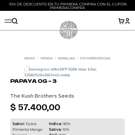
-10% DE DESCUENTO EN TU PRIMERA COMPRA CON EL CUPON:
PRIMERACOMPRA
Saltar
al
contenido
INICIO
/
TIENDA
/
SEMILLAS
/
FOTOPERIÓDICAS
Add to
wishlist
PAPAYA OG – 3
The Kush Brothers Seeds
$
57.400,00
Sabor:
Dulce
Indica:
90%
Pimienta Mango
Sativa:
10%