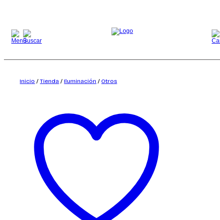
Saltar
al
contenido
Inicio
/
Tienda
/
Iluminación
/
Otros