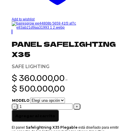
Add to wishlist
PANEL SAFELIGHTING
X35
SAFE LIGHTING
$
360.000,00
–
Rango
$
500.000,00
de
precios:
desde
MODELO
$ 360.000,00
PANEL
hasta
SAFELIGHTING
$ 500.000,00
X35
Agregar al carrito
cantidad
Safelightning X35 Plegable
El panel
está diseñado para emitir