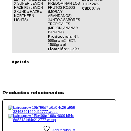
X SUPER LEMON
PREDOMINAN LOS
THC:
24%
HAZE F5 (LEMON
FRUTOS ROJOS
CBD:
0.4%
SKUNK x HAZE x
(MORA Y
NORTHERN
ARANDANOS)
LIGHTS)
JUNTO A SABORES
TROPICALES
(MELON, ANANA Y
BANANA)
Producción:
INT:
500gr x m2 | EXT:
1500gr x pl
Floración:
63 días
Agotado
Productos relacionados
Add to wishlist