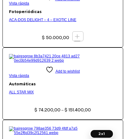
Vista rápida
Fotoperiódicas
ACA-DOS DELIGHT – 4 – EXOTIC LINE
+
$
50.000,00
Add to wishlist
Vista rápida
Automáticas
ALL STAR MIX
Rango
$
74.200,00
$
151.400,00
de
–
precios:
desde
$ 74.200,00
hasta
$ 151.400,00
2x1