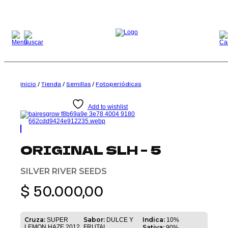
Saltar
al
contenido
Inicio
/
Tienda
/
Semillas
/
Fotoperiódicas
Add to wishlist
ORIGINAL SLH – 5
SILVER RIVER SEEDS
$
50.000,00
Cruza:
Sabor:
Indica:
SUPER
DULCE Y
10%
LEMON HAZE 2012
FRUTAL.
Sativa:
90%