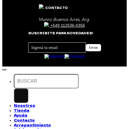
CONTACTO
Munro Buenos Aires, Arg.
+549 112536-0356
SUSCRIBITE PARA NOVEDADES!
Footer
Enviar
Newsletter
Buscar
por:
Nosotros
Tienda
Ayuda
Contacto
Arrepentimiento