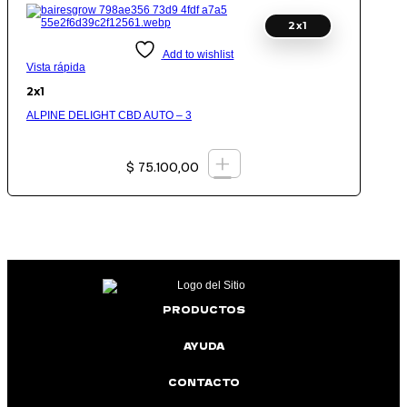
hasta
$ 151.400,00
2x1
Add to wishlist
Vista rápida
2x1
ALPINE DELIGHT CBD AUTO – 3
+
$
75.100,00
PRODUCTOS
AYUDA
CONTACTO