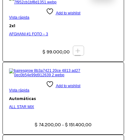
Add to wishlist
Vista rápida
2x1
AFGHANI #1 FOTO – 3
+
$
99.000,00
Add to wishlist
Vista rápida
Automáticas
ALL STAR MIX
Rango
$
74.200,00
$
151.400,00
de
–
precios:
desde
$ 74.200,00