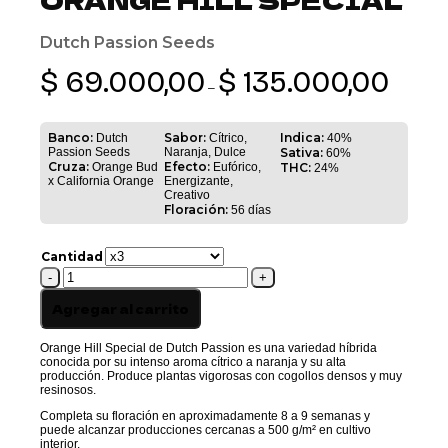
Dutch Passion Seeds
Rango
$
69.000,00
$
135.000,00
de
–
precios:
desde
$ 69.000,0
Banco:
Sabor:
Indica:
Dutch
Cítrico,
40%
hasta
Passion Seeds
Naranja, Dulce
Sativa:
60%
$ 135.000
Cruza:
Efecto:
Orange Bud
Eufórico,
THC:
24%
x California Orange
Energizante,
Creativo
Floración:
56 días
Cantidad
ORANGE
HILL
SPECIAL
Agregar al carrito
cantidad
Orange Hill Special de Dutch Passion es una variedad híbrida
conocida por su intenso aroma cítrico a naranja y su alta
producción. Produce plantas vigorosas con cogollos densos y muy
resinosos.
Completa su floración en aproximadamente 8 a 9 semanas y
puede alcanzar producciones cercanas a 500 g/m² en cultivo
interior.