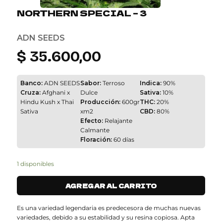
NORTHERN SPECIAL – 3
ADN SEEDS
$
35.600,00
Banco:
ADN SEEDS
Sabor:
Terroso
Indica:
90%
Cruza:
Afghani x
Dulce
Sativa:
10%
Hindu Kush x Thai
Producción:
600gr
THC:
20%
Sativa
xm2
CBD:
80%
Efecto:
Relajante
Calmante
Floración:
60 días
1 disponibles
AGREGAR AL CARRITO
Es una variedad legendaria es predecesora de muchas nuevas
variedades, debido a su estabilidad y su resina copiosa. Apta