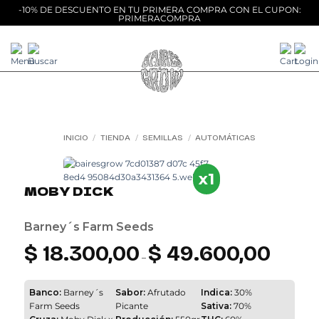
-10% DE DESCUENTO EN TU PRIMERA COMPRA CON EL CUPON:
PRIMERACOMPRA
Saltar
al
contenido
INICIO
/
TIENDA
/
SEMILLAS
/
AUTOMÁTICAS
Add to
wishlist
x1
MOBY DICK
Barney´s Farm Seeds
$
18.300,00
$
49.600,00
Rango
de
–
precios:
desde
$ 18.300,00
hasta
Banco:
Barney´s
Sabor:
Afrutado
Indica:
30%
$ 49.600,0
Farm Seeds
Picante
Sativa:
70%