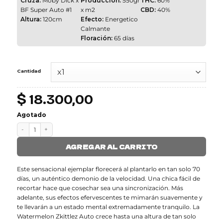
Cruza:
Moby Dick x
Producción:
550gr
THC:
60%
BF Super Auto #1
x m2
CBD:
40%
Altura:
120cm
Efecto:
Energetico
Calmante
Floración:
65 días
Cantidad
$
18.300,00
Agotado
MOBY DICK cantidad
AGREGAR AL CARRITO
Este sensacional ejemplar florecerá al plantarlo en tan solo 70
días, un auténtico demonio de la velocidad. Una chica fácil de
recortar hace que cosechar sea una sincronización. Más
adelante, sus efectos efervescentes te mimarán suavemente y
te llevarán a un estado mental extremadamente tranquilo. La
Watermelon Zkittlez Auto crece hasta una altura de tan solo