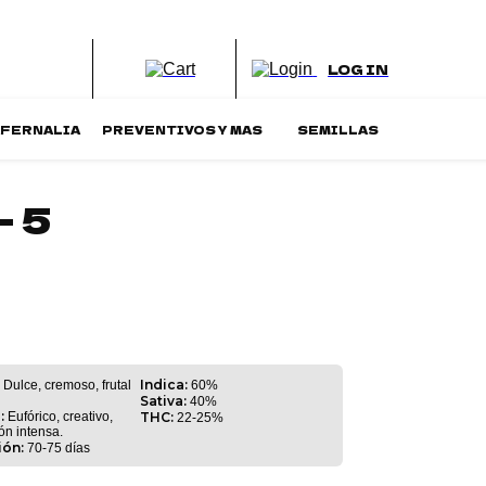
LOG IN
AFERNALIA
PREVENTIVOS Y MAS
SEMILLAS
– 5
Indica:
Dulce, cremoso, frutal
60%
Sativa:
40%
:
Eufórico, creativo,
THC:
22-25%
ón intensa.
ión:
70-75 días