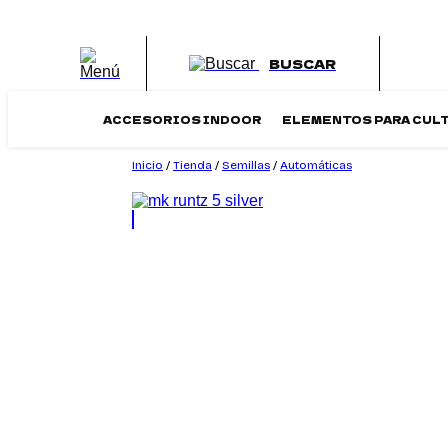
Saltar
al
contenido
BUSCAR
ACCESORIOS INDOOR
ELEMENTOS PARA CUL
Inicio
/
Tienda
/
Semillas
/
Automáticas