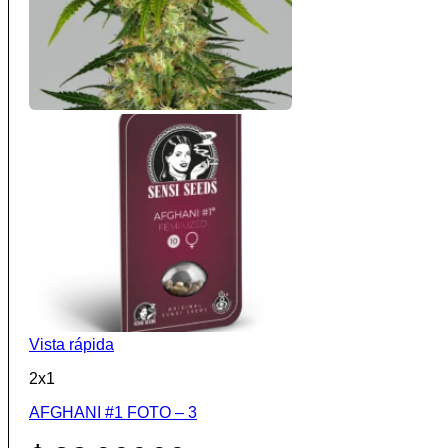
Vista rápida
2x1
AFGHANI #1 FOTO – 3