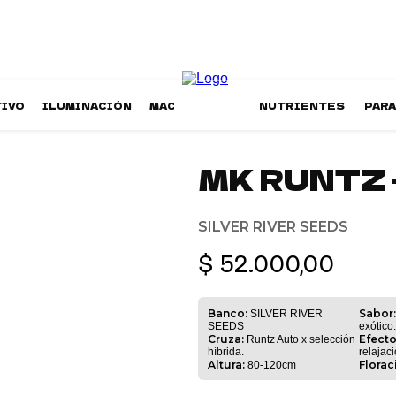
TIVO
ILUMINACIÓN
MACETAS
NUTRIENTES
PAR
MK RUNTZ 
Add to wishlist
SILVER RIVER SEEDS
$
52.000,00
Banco:
Sabor:
SILVER RIVER
SEEDS
exótico.
Cruza:
Efecto
Runtz Auto x selección
híbrida.
relajaci
Altura:
Florac
80-120cm