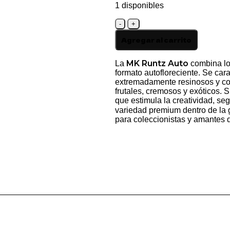
1 disponibles
MK
RUNTZ
Agregar al carrito
-
5
cantidad
MK Runtz Auto
La
combina lo
formato autofloreciente. Se cara
extremadamente resinosos y con
frutales, cremosos y exóticos. S
que estimula la creatividad, se
variedad premium dentro de la
para coleccionistas y amantes 