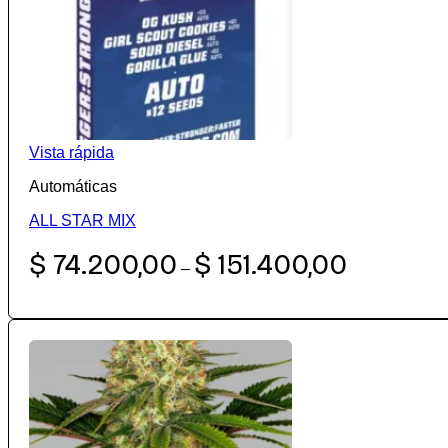
Vista rápida
Automáticas
ALL STAR MIX
Rango
$
74.200,00
$
151.400,00
–
de
precios:
desde
$ 74.200,00
hasta
$ 151.400,00