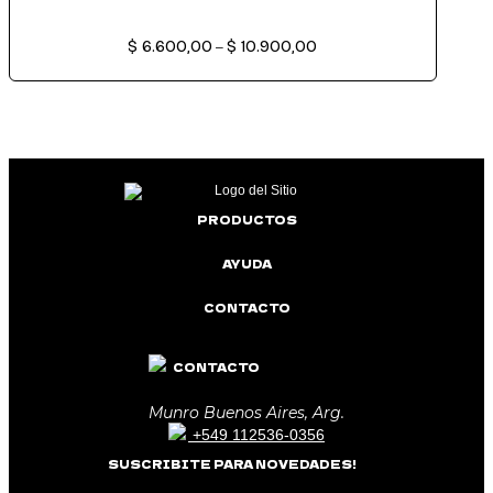
Rango
$
6.600,00
$
10.900,00
de
–
precios:
desde
$ 6.600,00
hasta
$ 10.900,00
PRODUCTOS
AYUDA
CONTACTO
CONTACTO
Munro Buenos Aires, Arg.
+549 112536-0356
SUSCRIBITE PARA NOVEDADES!