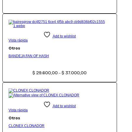
Add to wishlist
Vista rápida
Otros
BANDEJA FAN OF HASH
Rango
$
29.600,00
$
37.000,00
de
–
precios:
desde
$ 29.600,00
hasta
$ 37.000,00
Add to wishlist
Vista rápida
Otros
CLONEX CLONADOR