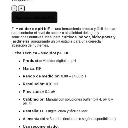
1 disponibles
MEDIDOR
DE
PH
Agregar al carrito
PRO
-
KIF
Medidor de pH KIF
El
es una herramienta precisa y fácil de usar
cantidad
para controlar el nivel de acidez o alcalinidad del agua y
cultivos indoor, hidroponía y
soluciones nutritivas. Ideal para
jardinería
, asegurando un pH estable para una correcta
absorción de nutrientes.
Ficha Técnica – Medidor pH KIF
Producto:
Medidor digital de pH
Marca:
KIF
Rango de medición:
0.00 – 14.00 pH
Resolución:
0.01 pH
Precisión:
± 0.1 pH
Calibración:
Manual con soluciones buffer (pH 4, pH 6 y
pH 7)
Pantalla:
LCD digital clara y fácil de leer
Alimentación:
Baterías (incluidas o según disponibilidad)
Uso recomendado: