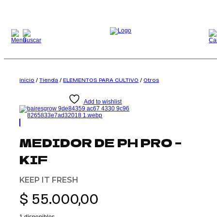
Saltar
al
contenido
Inicio
/
Tienda
/
ELEMENTOS PARA CULTIVO
/
Otros
Add to wishlist
MEDIDOR DE PH PRO –
KIF
KEEP IT FRESH
$
55.000,00