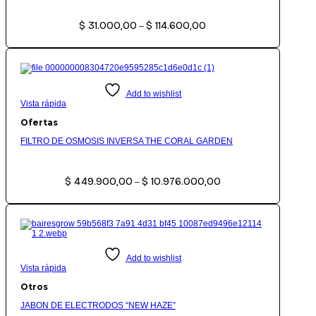
Rango
$
31.000,00
$
114.600,00
de
–
precios:
desde
$ 31.000,00
hasta
$ 114.600,00
Add to wishlist
Vista rápida
Ofertas
FILTRO DE OSMOSIS INVERSA THE CORAL GARDEN
Rango
$
449.900,00
$
10.976.000,00
de
–
precios:
desde
$ 449.900,00
hasta
$ 10.976.000,00
Add to wishlist
Vista rápida
Otros
JABON DE ELECTRODOS “NEW HAZE”