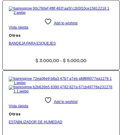
Add to wishlist
Vista rápida
Otros
BANDEJA PARA ESQUEJES
Rango
$
3.000,00
$
5.000,00
de
–
precios:
desde
$ 3.000,00
hasta
$ 5.000,00
Add to wishlist
Vista rápida
Otros
ESTABILIZADOR DE HUMEDAD