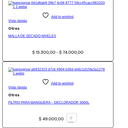
Add to wishlist
Vista rápida
Otros
MALLA DE SECADO NIVELES
Rango
$
15.300,00
$
74.000,00
de
–
precios:
desde
$ 15.300,00
hasta
$ 74.000,00
Add to wishlist
Vista rápida
Otros
FILTRO PARA MANGUERA – DECLORADOR 3000L
+
$
49.000,00