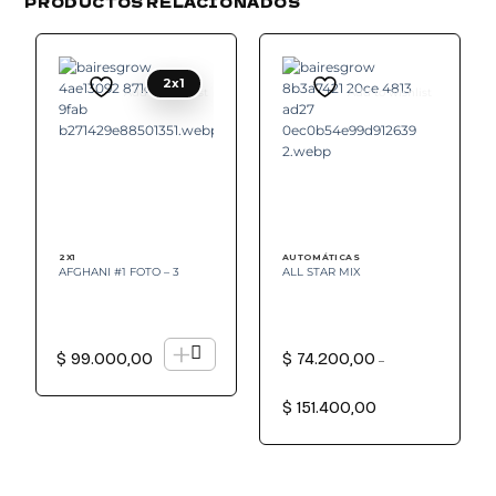
PRODUCTOS RELACIONADOS
2x1
Add to wishlist
Add to wishlist
2X1
AUTOMÁTICAS
AFGHANI #1 FOTO – 3
ALL STAR MIX
+
$
99.000,00
$
74.200,00
–
Rango
de
$
151.400,00
precios:
desde
$ 74.200,00
hasta
$ 151.400,00