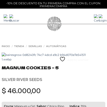
-10% DE DESCUENTO EN TU PRIMERA COMPRA CON EL CUPON:
PRIMERACOMPRA
Saltar
al
contenido
INICIO
/
TIENDA
/
SEMILLAS
/
AUTOMÁTICAS
Add to wishlist
MAGNUM COOKIES – 5
SILVER RIVER SEEDS
$
46.000,00
Cruza:
Mágnum x Girl
Sabor:
Citrico Pino
Indica:
35%