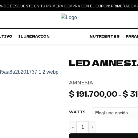
0% DE DESCUENTO EN TU PRIMERA COMPRA CON EL CUPON: PRIMERACOM
LTIVO
ILUMINACIÓN
MACETAS
NUTRIENTES
PARA
LED AMNESI
Add to
wishlist
AMNESIA
$
191.700,00
$
31
–
WATTS
LED AMNESIA PRO cantidad