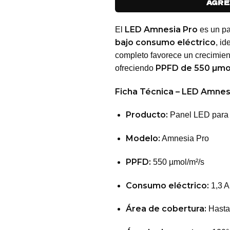
AGRE
LED Amnesia Pro
El
es un pa
bajo consumo eléctrico
, id
completo favorece un crecimien
PPFD de 550 µmo
ofreciendo
Ficha Técnica – LED Amnes
Producto:
Panel LED para c
Modelo:
Amnesia Pro
PPFD:
550 µmol/m²/s
Consumo eléctrico:
1,3 A
Área de cobertura:
Hasta