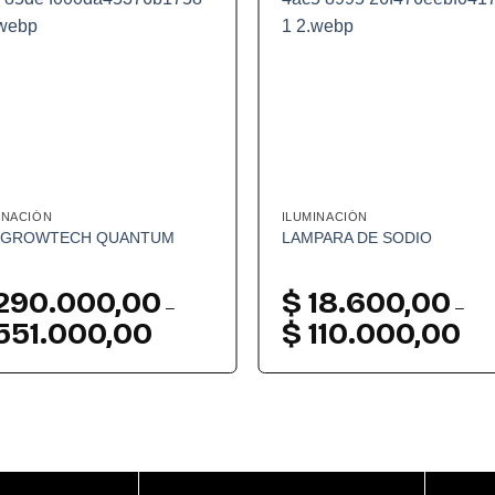
INACIÓN
ILUMINACIÓN
 GROWTECH QUANTUM
LAMPARA DE SODIO
290.000,00
$
18.600,00
–
–
551.000,00
$
110.000,00
Rango
Ran
de
de
precios:
preci
desde
desd
$ 290.000,00
$ 18
hasta
hast
$ 551.000,00
$ 11