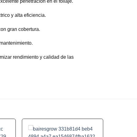
celente penetración en el follaje.
ico y alta eficiencia.
on gran cobertura.
y mantenimiento.
mizar rendimiento y calidad de las
 to
Add to
list
wishlist