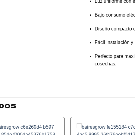
Luz uniforme con ex
Bajo consumo eléctr
Diseño compacto c
Fácil instalación 
Perfecto para maxi
cosechas.
DOS
Add to
Add
wishlist
wish