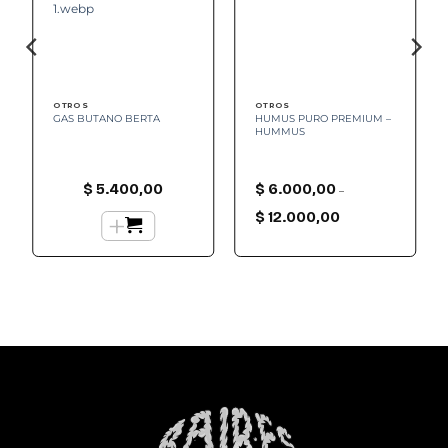
OTROS
OTROS
GAS BUTANO BERTA
HUMUS PURO PREMIUM –
HUMMUS
$
5.400,00
$
6.000,00
–
Rango
+
de
$
12.000,00
precios:
desde
$ 6.000,00
hasta
$ 12.000,00