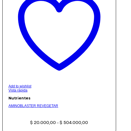
Add to wishlist
Vista rápida
Nutrientes
AMINOBLASTER REVEGETAR
Rango
$
20.000,00
$
504.000,00
de
–
precios:
desde