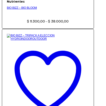
Nutrientes
BIO BIZZ – BIO BLOOM
Rango
$
11.300,00
$
38.000,00
de
–
precios:
desde
$ 11.300,00
hasta
$ 38.000,00