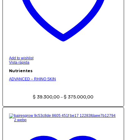
Add to wishlist
Vista rápida
Nutrientes
ADVANCED – RHINO SKIN
Rango
$
39.300,00
$
375.000,00
de
–
precios:
desde
$ 39.300,00
hasta
$ 375.000,00