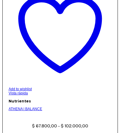
Add to wishlist
Vista rápida
Nutrientes
ATHENA | BALANCE
Rango
$
67.800,00
$
102.000,00
de
–
precios: