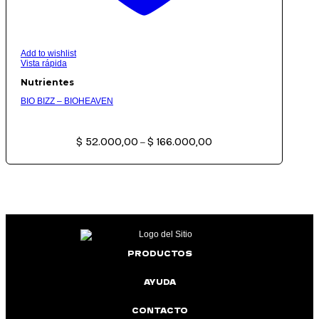
Add to wishlist
Vista rápida
Nutrientes
BIO BIZZ – BIOHEAVEN
Rango
$
52.000,00
$
166.000,00
de
–
precios:
desde
$ 52.000,00
hasta
$ 166.000,00
PRODUCTOS
AYUDA
CONTACTO