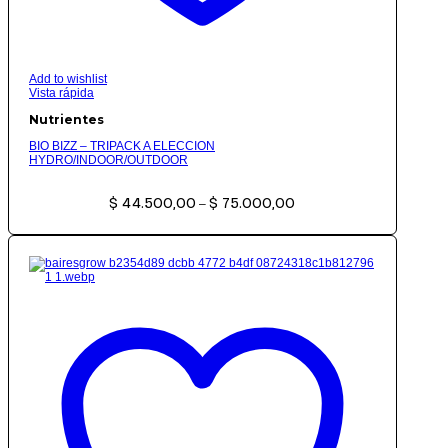
Add to wishlist
Vista rápida
Nutrientes
BIO BIZZ – TRIPACK A ELECCION
HYDRO/INDOOR/OUTDOOR
Rango
$
44.500,00
$
75.000,00
de
–
precios:
desde
$ 44.500,00
hasta
$ 75.000,00