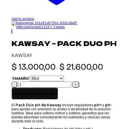
Add to wishlist
KAWSAY – PACK DUO PH
KAWSAY
Rango
$
13.000,00
$
21.600,00
de
–
precios:
desde
TAMAÑO
$ 13.000,00
KAWSAY
hasta
-
$ 21.600,00
PACK
Agregar al carrito
DUO
PH
cantidad
Pack Dúo pH de Kawsay
pH+
pH-
El
incluye reguladores
y
para ajustar con precisión la acidez o alcalinidad de la solución
nutritiva. Ideal para cultivos indoor y outdoor, garantiza que las
plantas absorban correctamente los nutrientes y crezcan sanas
durante todo el ciclo.
Producto: