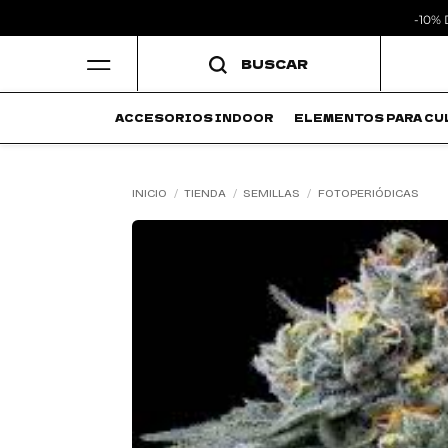
-10%
Saltar
BUSCAR
al
contenido
ACCESORIOS INDOOR
ELEMENTOS PARA CU
INICIO
/
TIENDA
/
SEMILLAS
/
FOTOPERIÓDICAS