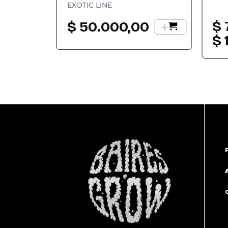
EXOTIC LINE
+
$
$
50.000,00
$