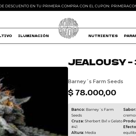
 DE DESCUENTO EN TU PRIMERA COMPRA CON EL CUPON: PRIMERAC
LTIVO
ILUMINACIÓN
MACETAS
NUTRIENTES
PARA
JEALOUSY – 
Add to
wishlist
Barney´s Farm Seeds
$
78.000,00
Banco:
Barney´s Farm
Sabor:
Seeds
cremo
Cruza:
Sherbert Bx1 x Gelato
Produ
#41
Efecto
Altura:
Media
equilib