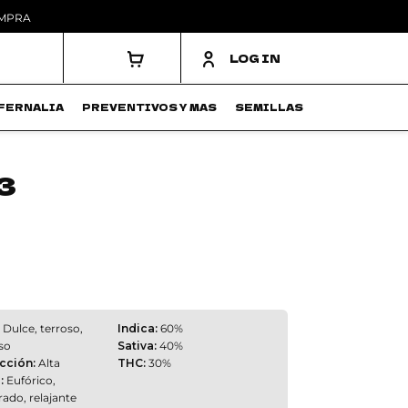
OMPRA
LOG IN
FERNALIA
PREVENTIVOS Y MAS
SEMILLAS
3
Dulce, terroso,
Indica:
60%
so
Sativa:
40%
cción:
Alta
THC:
30%
:
Eufórico,
rado, relajante