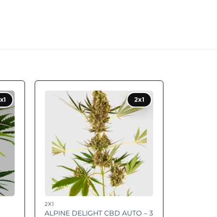
 to
Add to
x1
2x1
ist
wishlist
2X1
ALPINE DELIGHT CBD AUTO – 3