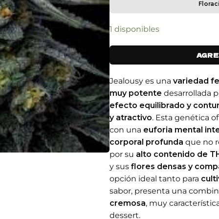
Florac
1 disponibles
AGRE
Jealousy es una
variedad fe
muy potente
desarrollada p
efecto equilibrado y cont
y atractivo
. Esta genética 
con una
euforia mental inte
corporal profunda
que no r
por su
alto contenido de 
y sus
flores densas y comp
opción ideal tanto para
cult
sabor, presenta una combi
cremosa
, muy característi
dessert.