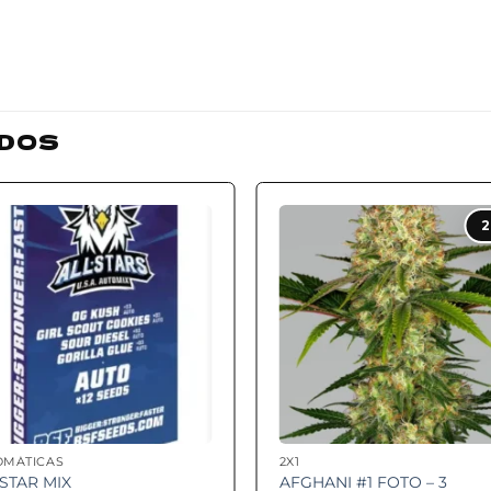
DOS
Add to
Add
2
wishlist
wishl
OMÁTICAS
2X1
 STAR MIX
AFGHANI #1 FOTO – 3