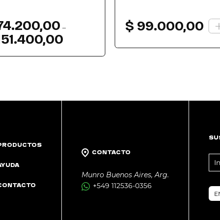
74.200,00
$
99.000,00
–
151.400,00
Rango
de
precios:
desde
$ 74.200,00
hasta
$ 151.400,00
SU
PRODUCTOS
CONTACTO
FO
AYUDA
NE
Munro Buenos Aires, Arg.
CONTACTO
+549 112536-0356
E