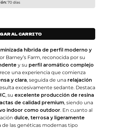
ión:
70 días
GAR AL CARRITO
minizada híbrida de perfil moderno y
or Barney’s Farm, reconocida por su
undente
y su
perfil aromático complejo
ofrece una experiencia que comienza
nsa y clara
, seguida de una
relajación
esulta excesivamente sedante. Destaca
THC
, su
excelente producción de resina
actas de calidad premium
, siendo una
ivo indoor como outdoor
. En cuanto al
nación
dulce, terrosa y ligeramente
ca de las genéticas modernas tipo