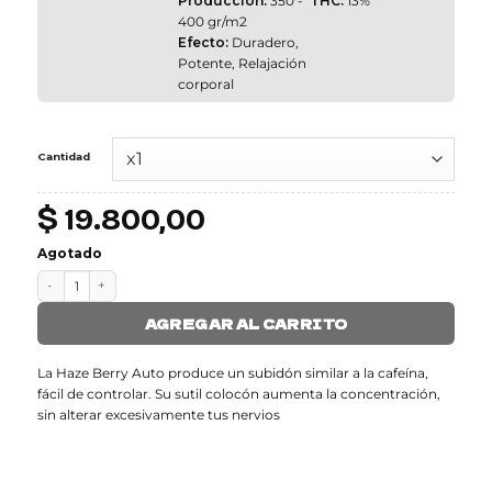
Producción:
350 -
THC:
13%
400 gr/m2
Efecto:
Duradero,
Potente, Relajación
corporal
Cantidad
$
19.800,00
Agotado
HAZE BERRY AUTO cantidad
AGREGAR AL CARRITO
La Haze Berry Auto produce un subidón similar a la cafeína,
fácil de controlar. Su sutil colocón aumenta la concentración,
sin alterar excesivamente tus nervios