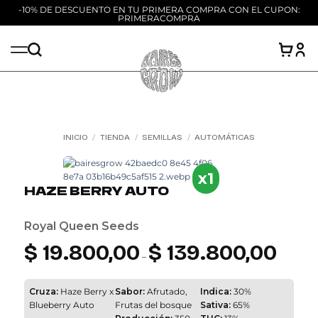
-10% DE DESCUENTO EN TU PRIMERA COMPRA CON EL CUPON:
PRIMERACOMPRA
Saltar
al
contenido
INICIO
/
TIENDA
/
SEMILLAS
/
AUTOMÁTICAS
Add to
wishlist
x1
HAZE BERRY AUTO
Royal Queen Seeds
$
19.800,00
$
139.800,00
Rango
de
–
precios:
desde
$ 19.800,
hasta
Cruza:
Haze Berry x
Sabor:
Afrutado,
Indica:
30%
$ 139.800
Blueberry Auto
Frutas del bosque
Sativa:
65%