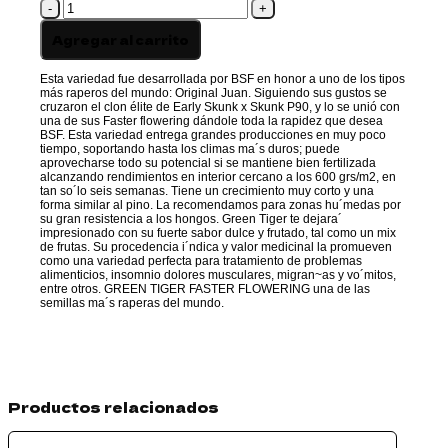
GREEN
TIGER
FASTER
Agregar al carrito
cantidad
Esta variedad fue desarrollada por BSF en honor a uno de los tipos
más raperos del mundo: Original Juan. Siguiendo sus gustos se
cruzaron el clon élite de Early Skunk x Skunk P90, y lo se unió con
una de sus Faster flowering dándole toda la rapidez que desea
BSF. Esta variedad entrega grandes producciones en muy poco
tiempo, soportando hasta los climas ma´s duros; puede
aprovecharse todo su potencial si se mantiene bien fertilizada
alcanzando rendimientos en interior cercano a los 600 grs/m2, en
tan so´lo seis semanas. Tiene un crecimiento muy corto y una
forma similar al pino. La recomendamos para zonas hu´medas por
su gran resistencia a los hongos. Green Tiger te dejara´
impresionado con su fuerte sabor dulce y frutado, tal como un mix
de frutas. Su procedencia i´ndica y valor medicinal la promueven
como una variedad perfecta para tratamiento de problemas
alimenticios, insomnio dolores musculares, migran~as y vo´mitos,
entre otros. GREEN TIGER FASTER FLOWERING una de las
semillas ma´s raperas del mundo.
Productos relacionados