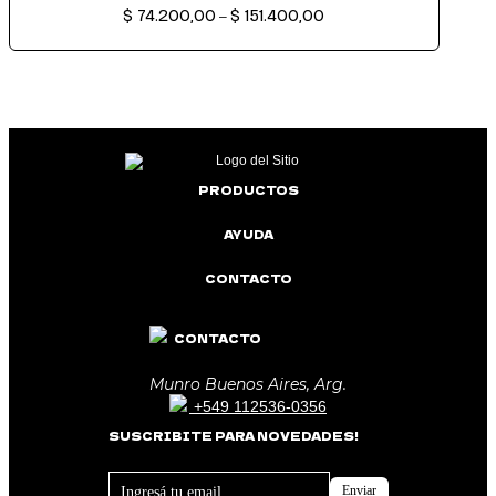
$
74.200,00
$
151.400,00
de
–
precios:
desde
$ 74.200,00
hasta
$ 151.400,00
PRODUCTOS
AYUDA
CONTACTO
CONTACTO
Munro Buenos Aires, Arg.
+549 112536-0356
SUSCRIBITE PARA NOVEDADES!
Footer
Enviar
Newsletter