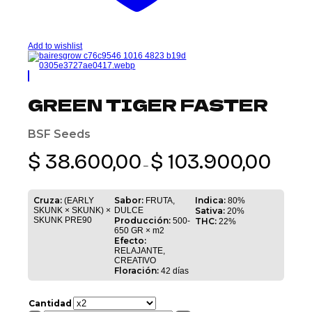
Add to wishlist
GREEN TIGER FASTER
BSF Seeds
Rango
$
38.600,00
$
103.900,00
de
–
precios:
desde
$ 38.600,0
Cruza:
Sabor:
Indica:
(EARLY
FRUTA,
80%
hasta
SKUNK × SKUNK) ×
DULCE
Sativa:
20%
$ 103.900
SKUNK PRE90
Producción:
500-
THC:
22%
650 GR × m2
Efecto:
RELAJANTE,
CREATIVO
Floración:
42 días
Cantidad