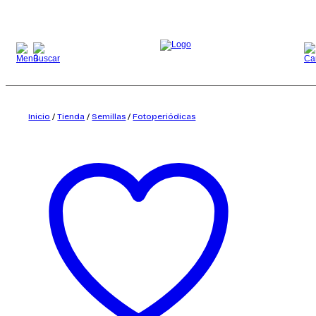
Saltar
al
contenido
Inicio
/
Tienda
/
Semillas
/
Fotoperiódicas