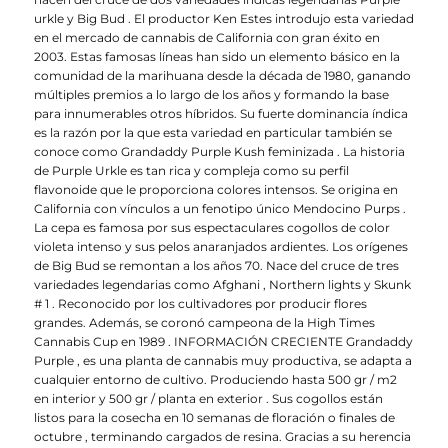
urkle y Big Bud . El productor Ken Estes introdujo esta variedad
en el mercado de cannabis de California con gran éxito en
2003. Estas famosas líneas han sido un elemento básico en la
comunidad de la marihuana desde la década de 1980, ganando
múltiples premios a lo largo de los años y formando la base
para innumerables otros híbridos. Su fuerte dominancia índica
es la razón por la que esta variedad en particular también se
conoce como Grandaddy Purple Kush feminizada . La historia
de Purple Urkle es tan rica y compleja como su perfil
flavonoide que le proporciona colores intensos. Se origina en
California con vínculos a un fenotipo único Mendocino Purps .
La cepa es famosa por sus espectaculares cogollos de color
violeta intenso y sus pelos anaranjados ardientes. Los orígenes
de Big Bud se remontan a los años 70. Nace del cruce de tres
variedades legendarias como Afghani , Northern lights y Skunk
# 1 . Reconocido por los cultivadores por producir flores
grandes. Además, se coronó campeona de la High Times
Cannabis Cup en 1989 . INFORMACIÓN CRECIENTE Grandaddy
Purple , es una planta de cannabis muy productiva, se adapta a
cualquier entorno de cultivo. Produciendo hasta 500 gr / m2
en interior y 500 gr / planta en exterior . Sus cogollos están
listos para la cosecha en 10 semanas de floración o finales de
octubre , terminando cargados de resina. Gracias a su herencia