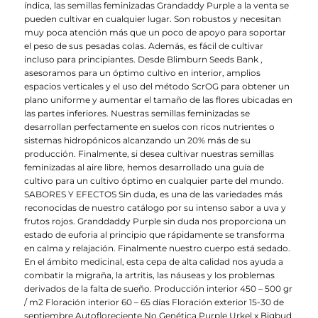
índica, las semillas feminizadas Grandaddy Purple a la venta se
pueden cultivar en cualquier lugar. Son robustos y necesitan
muy poca atención más que un poco de apoyo para soportar
el peso de sus pesadas colas. Además, es fácil de cultivar
incluso para principiantes. Desde Blimburn Seeds Bank ,
asesoramos para un óptimo cultivo en interior, amplios
espacios verticales y el uso del método ScrOG para obtener un
plano uniforme y aumentar el tamaño de las flores ubicadas en
las partes inferiores. Nuestras semillas feminizadas se
desarrollan perfectamente en suelos con ricos nutrientes o
sistemas hidropónicos alcanzando un 20% más de su
producción. Finalmente, si desea cultivar nuestras semillas
feminizadas al aire libre, hemos desarrollado una guía de
cultivo para un cultivo óptimo en cualquier parte del mundo.
SABORES Y EFECTOS Sin duda, es una de las variedades más
reconocidas de nuestro catálogo por su intenso sabor a uva y
frutos rojos. Granddaddy Purple sin duda nos proporciona un
estado de euforia al principio que rápidamente se transforma
en calma y relajación. Finalmente nuestro cuerpo está sedado.
En el ámbito medicinal, esta cepa de alta calidad nos ayuda a
combatir la migraña, la artritis, las náuseas y los problemas
derivados de la falta de sueño. Producción interior 450 – 500 gr
/ m2 Floración interior 60 – 65 días Floración exterior 15-30 de
septiembre Autofloreciente No Genética Purple Urkel x Bigbud