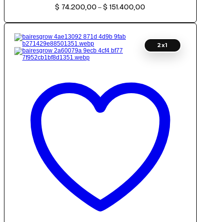
$
74.200,00
$
151.400,00
de
–
precios:
desde
$ 74.200,00
hasta
$ 151.400,00
2x1