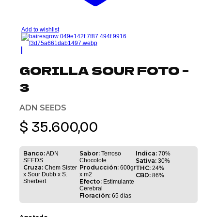
Add to wishlist
GORILLA SOUR FOTO –
3
ADN SEEDS
$
35.600,00
Banco:
Sabor:
Indica:
ADN
Terroso
70%
SEEDS
Chocolote
Sativa:
30%
Cruza:
Producción:
Chem Sister
600gr
THC:
24%
x Sour Dubb x S.
x m2
CBD:
86%
Sherbert
Efecto:
Estimulante
Cerebral
Floración:
65 días