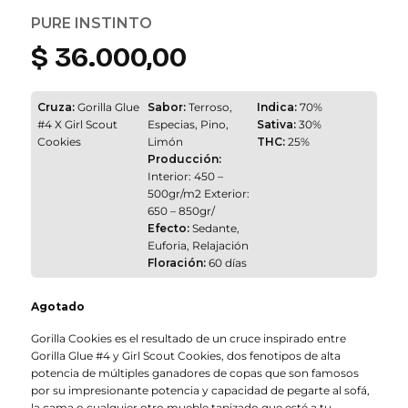
PURE INSTINTO
$
36.000,00
Cruza:
Gorilla Glue
Sabor:
Terroso,
Indica:
70%
#4 X Girl Scout
Especias, Pino,
Sativa:
30%
Cookies
Limón
THC:
25%
Producción:
Interior: 450 –
500gr/m2 Exterior:
650 – 850gr/
Efecto:
Sedante,
Euforia, Relajación
Floración:
60 días
Agotado
Gorilla Cookies es el resultado de un cruce inspirado entre
Gorilla Glue #4 y Girl Scout Cookies, dos fenotipos de alta
potencia de múltiples ganadores de copas que son famosos
por su impresionante potencia y capacidad de pegarte al sofá,
la cama o cualquier otro mueble tapizado que esté a tu