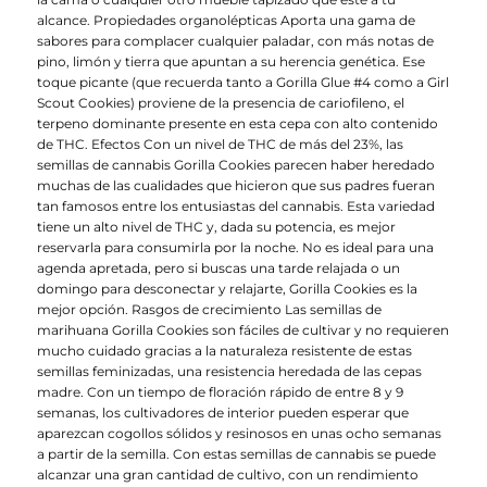
alcance. Propiedades organolépticas Aporta una gama de
sabores para complacer cualquier paladar, con más notas de
pino, limón y tierra que apuntan a su herencia genética. Ese
toque picante (que recuerda tanto a Gorilla Glue #4 como a Girl
Scout Cookies) proviene de la presencia de cariofileno, el
terpeno dominante presente en esta cepa con alto contenido
de THC. Efectos Con un nivel de THC de más del 23%, las
semillas de cannabis Gorilla Cookies parecen haber heredado
muchas de las cualidades que hicieron que sus padres fueran
tan famosos entre los entusiastas del cannabis. Esta variedad
tiene un alto nivel de THC y, dada su potencia, es mejor
reservarla para consumirla por la noche. No es ideal para una
agenda apretada, pero si buscas una tarde relajada o un
domingo para desconectar y relajarte, Gorilla Cookies es la
mejor opción. Rasgos de crecimiento Las semillas de
marihuana Gorilla Cookies son fáciles de cultivar y no requieren
mucho cuidado gracias a la naturaleza resistente de estas
semillas feminizadas, una resistencia heredada de las cepas
madre. Con un tiempo de floración rápido de entre 8 y 9
semanas, los cultivadores de interior pueden esperar que
aparezcan cogollos sólidos y resinosos en unas ocho semanas
a partir de la semilla. Con estas semillas de cannabis se puede
alcanzar una gran cantidad de cultivo, con un rendimiento