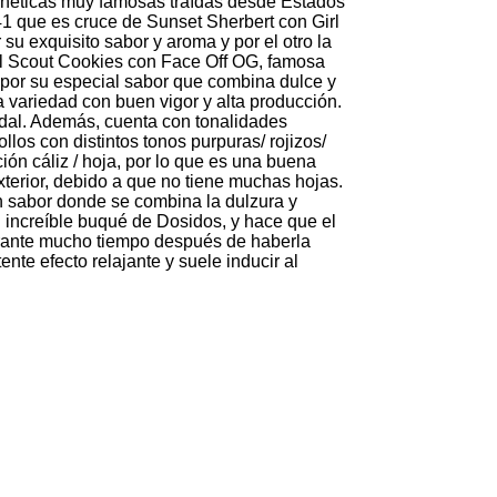
genéticas muy famosas traídas desde Estados
41 que es cruce de Sunset Sherbert con Girl
u exquisito sabor y aroma y por el otro la
rl Scout Cookies con Face Off OG, famosa
 por su especial sabor que combina dulce y
variedad con buen vigor y alta producción.
idal. Además, cuenta con tonalidades
los con distintos tonos purpuras/ rojizos/
ón cáliz / hoja, por lo que es una buena
exterior, debido a que no tiene muchas hojas.
n sabor donde se combina la dulzura y
 increíble buqué de Dosidos, y hace que el
rante mucho tiempo después de haberla
nte efecto relajante y suele inducir al