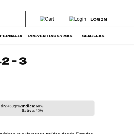
LOG IN
AFERNALIA
PREVENTIVOS Y MAS
SEMILLAS
2 – 3
ón:
Indica:
450g/m2
60%
Sativa:
40%