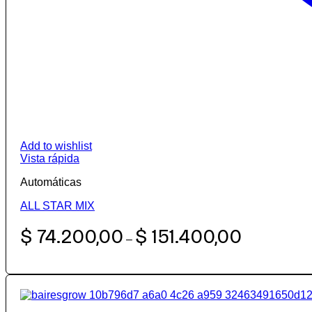
Add to wishlist
Vista rápida
Automáticas
ALL STAR MIX
Rango
$
74.200,00
$
151.400,00
–
de
precios:
desde
$ 74.200,00
hasta
$ 151.400,00