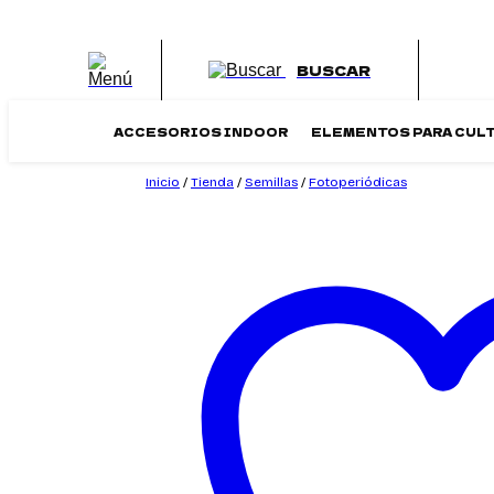
Saltar
al
contenido
BUSCAR
ACCESORIOS INDOOR
ELEMENTOS PARA CUL
Inicio
/
Tienda
/
Semillas
/
Fotoperiódicas