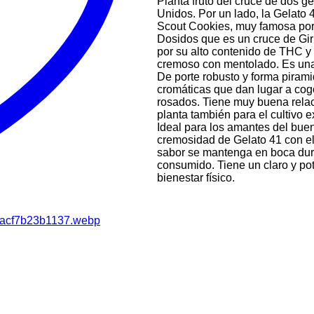
Planta fruto del cruce de dos 
Unidos. Por un lado, la Gelato 
Scout Cookies, muy famosa por s
Dosidos que es un cruce de Gi
por su alto contenido de THC y
cremoso con mentolado. Es una 
De porte robusto y forma piram
cromáticas que dan lugar a cogol
rosados. Tiene muy buena relaci
planta también para el cultivo 
Ideal para los amantes del bue
cremosidad de Gelato 41 con el
sabor se mantenga en boca du
consumido. Tiene un claro y pote
bienestar físico.