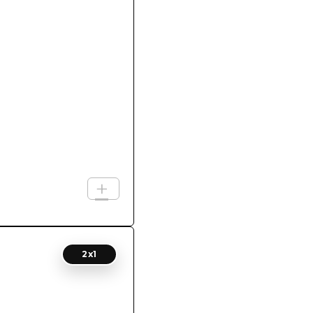
+
2x1