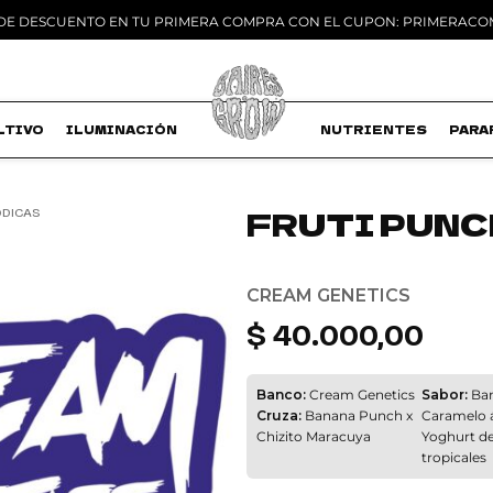
 DE DESCUENTO EN TU PRIMERA COMPRA CON EL CUPON: PRIMERAC
LTIVO
ILUMINACIÓN
MACETAS
NUTRIENTES
PARA
FRUTI PUNCH
ÓDICAS
Add to
wishlist
CREAM GENETICS
$
40.000,00
Banco:
Cream Genetics
Sabor:
Ban
Cruza:
Banana Punch x
Caramelo á
Chizito Maracuya
Yoghurt de
tropicales