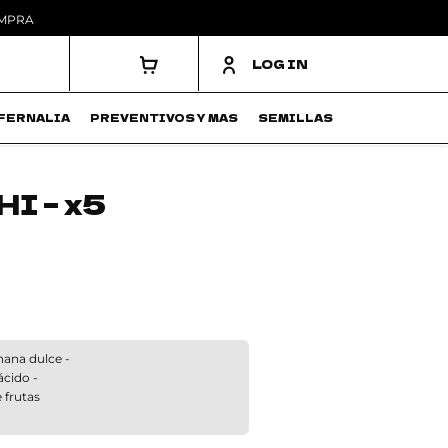
OMPRA
LOG IN
FERNALIA
PREVENTIVOS Y MAS
SEMILLAS
I – x5
ana dulce -
cido -
 frutas