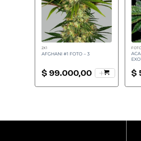
2X1
FOT
ACA
AFGHANI #1 FOTO – 3
EXO
+
$
99.000,00
$