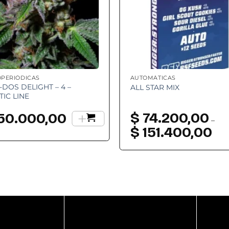
OPERIÓDICAS
AUTOMÁTICAS
-DOS DELIGHT – 4 –
ALL STAR MIX
TIC LINE
+
$
74.200,00
50.000,00
–
$
151.400,00
Ran
de
preci
desd
$ 74
hast
$ 151