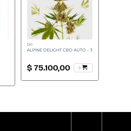
2X1
ALPINE DELIGHT CBD AUTO – 3
+
$
75.100,00
go
os:
e
.200,00
a
.400,00