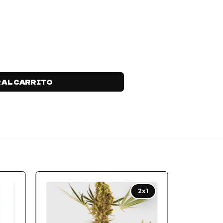
 AL CARRITO
 to
Add to
2x1
ist
wishlist