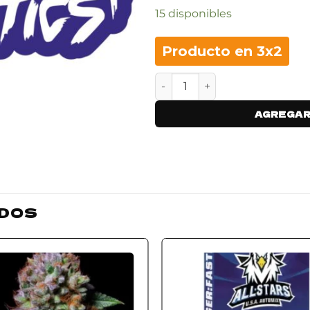
15 disponibles
Producto en 3x2
FRUTI PUNCHI - x5 cantidad
AGREGAR
DOS
Add to
Add
wishlist
wishl