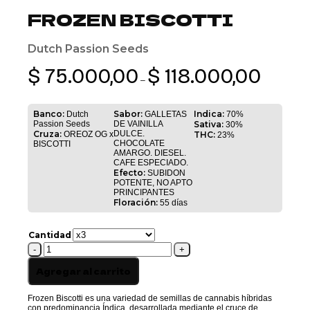
FROZEN BISCOTTI
Dutch Passion Seeds
Rango
$
75.000,00
$
118.000,00
de
–
precios:
desde
$ 75.000,00
Banco:
Sabor:
Indica:
Dutch
GALLETAS
70%
hasta
Passion Seeds
DE VAINILLA
Sativa:
30%
$ 118.000,00
Cruza:
DULCE.
OREOZ OG x
THC:
23%
CHOCOLATE
BISCOTTI
AMARGO. DIESEL.
CAFE ESPECIADO.
Efecto:
SUBIDON
POTENTE, NO APTO
PRINCIPANTES
Floración:
55 días
Cantidad
FROZEN
BISCOTTI
cantidad
Agregar al carrito
Frozen Biscotti es una variedad de semillas de cannabis híbridas
con predominancia Índica, desarrollada mediante el cruce de