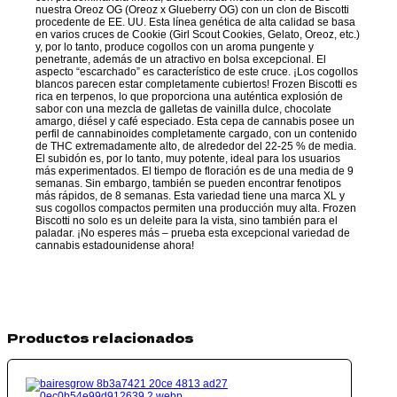
nuestra Oreoz OG (Oreoz x Glueberry OG) con un clon de Biscotti
procedente de EE. UU. Esta línea genética de alta calidad se basa
en varios cruces de Cookie (Girl Scout Cookies, Gelato, Oreoz, etc.)
y, por lo tanto, produce cogollos con un aroma pungente y
penetrante, además de un atractivo en bolsa excepcional. El
aspecto “escarchado” es característico de este cruce. ¡Los cogollos
blancos parecen estar completamente cubiertos! Frozen Biscotti es
rica en terpenos, lo que proporciona una auténtica explosión de
sabor con una mezcla de galletas de vainilla dulce, chocolate
amargo, diésel y café especiado. Esta cepa de cannabis posee un
perfil de cannabinoides completamente cargado, con un contenido
de THC extremadamente alto, de alrededor del 22-25 % de media.
El subidón es, por lo tanto, muy potente, ideal para los usuarios
más experimentados. El tiempo de floración es de una media de 9
semanas. Sin embargo, también se pueden encontrar fenotipos
más rápidos, de 8 semanas. Esta variedad tiene una marca XL y
sus cogollos compactos permiten una producción muy alta. Frozen
Biscotti no solo es un deleite para la vista, sino también para el
paladar. ¡No esperes más – prueba esta excepcional variedad de
cannabis estadounidense ahora!
Productos relacionados