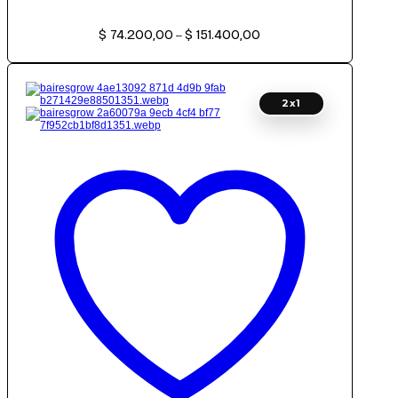
Rango
$
74.200,00
$
151.400,00
de
–
precios:
desde
$ 74.200,00
hasta
$ 151.400,00
2x1