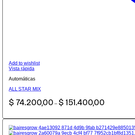
Add to wishlist
Vista rápida
Automáticas
ALL STAR MIX
Rango
$
74.200,00
$
151.400,00
–
de
precios:
desde
$ 74.200,00
hasta
$ 151.400,00