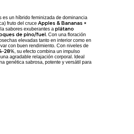
 es un híbrido feminizada de dominancia
Apples & Bananas ×
ca) fruto del cruce
plátano
lla sabores exuberantes a
oques de pino/fuel
. Con una floración
cosechas elevadas tanto en interior como en
ltivar con buen rendimiento. Con niveles de
4-28%
, su efecto combina un impulso
una agradable relajación corporal. Ideal
a genética sabrosa, potente y versátil para