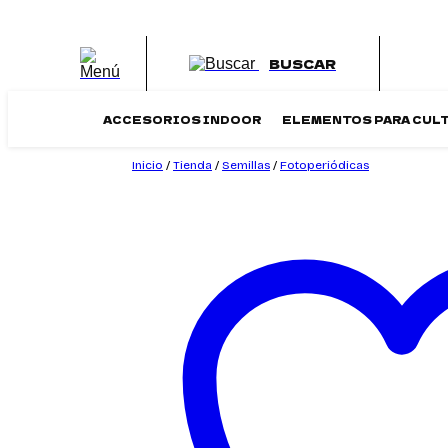
Saltar
al
contenido
BUSCAR
ACCESORIOS INDOOR
ELEMENTOS PARA CUL
Inicio
/
Tienda
/
Semillas
/
Fotoperiódicas