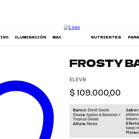
TIVO
ILUMINACIÓN
MACETAS
NUTRIENTES
PAR
FROSTY BA
ELEV8
$
109.000,00
Banco:
Sabor:
Elev8 Seeds
Cruza:
plátano
Apples & Bananas ×
toques 
Tropical Gelato
Efecto
Altura:
Media
luego r
Florac