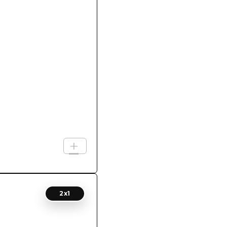
+
2x1