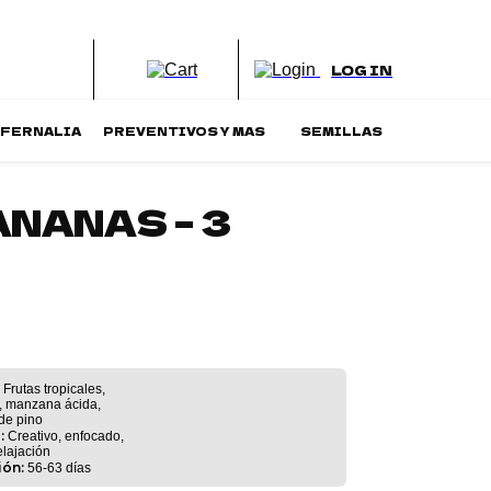
LOG IN
AFERNALIA
PREVENTIVOS Y MAS
SEMILLAS
NANAS – 3
Frutas tropicales,
, manzana ácida,
de pino
:
Creativo, enfocado,
elajación
ión:
56-63 días