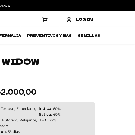
OMPRA
LOG IN
FERNALIA
PREVENTIVOS Y MAS
SEMILLAS
 WIDOW
52.000,00
Rango
de
precios:
desde
$ 68.300,00
Terroso, Especiado,
Indica:
60%
hasta
Sativa:
40%
$ 152.000,00
:
Eufórico, Relajante,
THC:
22%
brado
ión:
63 días