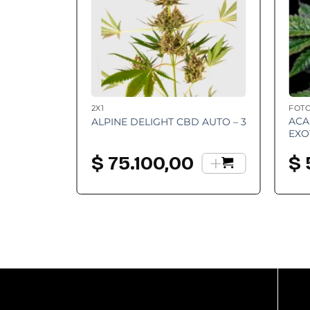
2X1
FOT
ACA
ALPINE DELIGHT CBD AUTO – 3
EXO
+
$
75.100,00
$