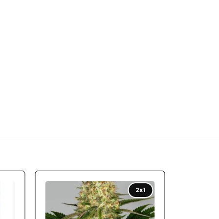
 to
Add to
2x1
ist
wishlist