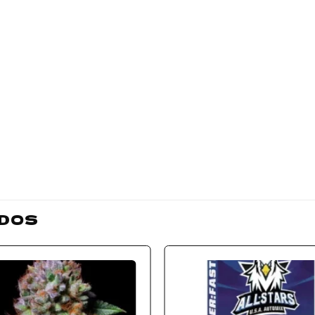
DOS
Add to
Add
wishlist
wishl