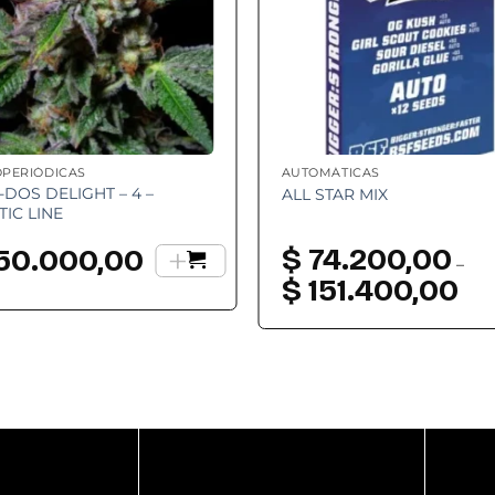
OPERIÓDICAS
AUTOMÁTICAS
-DOS DELIGHT – 4 –
ALL STAR MIX
TIC LINE
+
$
74.200,00
50.000,00
–
$
151.400,00
Ran
de
preci
desd
$ 74
hast
$ 151