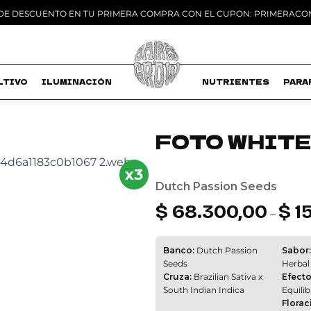
 DE DESCUENTO EN TU PRIMERA COMPRA CON EL CUPON: PRIMERAC
LTIVO
ILUMINACIÓN
MACETAS
NUTRIENTES
PARA
FOTO WHITE
Add to
x3
wishlist
Dutch Passion Seeds
$
68.300,00
$
1
–
Banco:
Dutch Passion
Sabor:
Seeds
Herbal
Cruza:
Brazilian Sativa x
Efecto
South Indian Indica
Equili
Florac