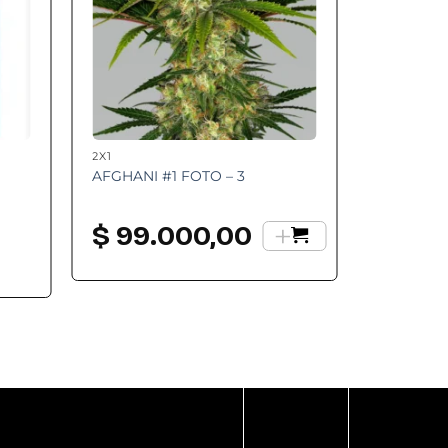
2X1
AFGHANI #1 FOTO – 3
+
$
99.000,00
go
os:
e
.200,00
a
.400,00