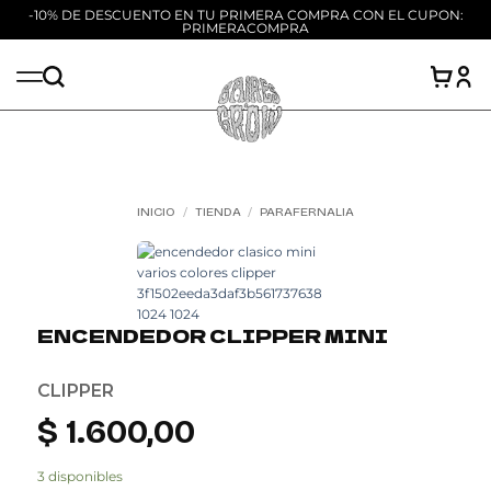
-10% DE DESCUENTO EN TU PRIMERA COMPRA CON EL CUPON:
PRIMERACOMPRA
Saltar
al
contenido
INICIO
/
TIENDA
/
PARAFERNALIA
Add to
wishlist
ENCENDEDOR CLIPPER MINI
CLIPPER
$
1.600,00
3 disponibles