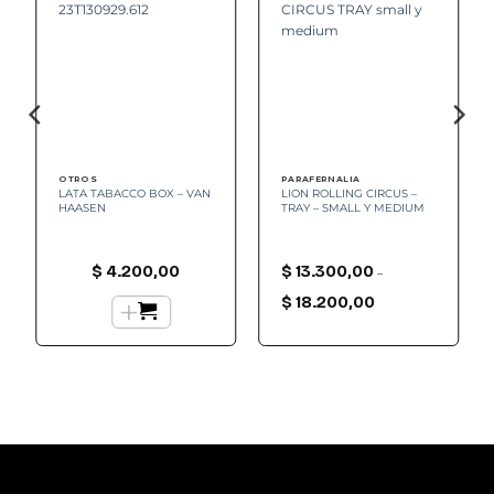
OTROS
PARAFERNALIA
LATA TABACCO BOX – VAN
LION ROLLING CIRCUS –
HAASEN
TRAY – SMALL Y MEDIUM
$
4.200,00
$
13.300,00
–
Rango
+
de
$
18.200,00
precios:
desde
$ 13.300,00
hasta
$ 18.200,00