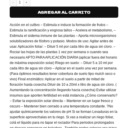
COMADREJA ORGANICA - INSECT FRASS (250 ML) cantidad
AGREGAR AL CARRITO
Acción en el cultivo – Estimula e induce la formación de frutos –
Estimula la ramificación y engrosa tallos – Acelera el metabolismo, –
Estimula el sistema inmune de las plantas – Aporta microorganismos
solubilizadores de fósforo y potasio. Modos de uso: Agitar antes de
usar. Aplicación foliar: – Diluir 5 ml por cada litro de agua sin cloro. –
Rociar las hojas de las plantas 1 vez por semana o cuando sea
necesario APTO PARA APLICACIÓN DIARIA (aplicar fuera del horario
de máxima exposición solar) Riego en suelo: – Diluir 5 a 10 ml por
cada litro de agua sin cloro – Aplicar en el suelo una vez por semana.
(Para óptimos resultados tener cobertura de suelo tipo mulch seco o
vivo) Final enzimático: Aplicar en el suelo a partir de mitad de
floración hasta cosecha Diluir de 10 a 20ml x litro de agua sin cloro. (
Aumentando la concentración llegando hacia cosecha) Evitar utilizar
insumos que aporten fertilidad en está instancia ¿Cómo conservarlo?
– Evitar la exposición solar directa – Mantener en un lugar fresco y
oscuro – Mantener bien cerrado a una temperatura constante. ?No
ajustar químicamente los valores de pH Si se forman Levaduras en la
superficie aprovechalas en tu riego. Si vas a realizar un riego foliar,
colá el líquido para no tapar el rociador Para periodos prolongados
en desuso conservar en heladera . También podes colocar una pizca