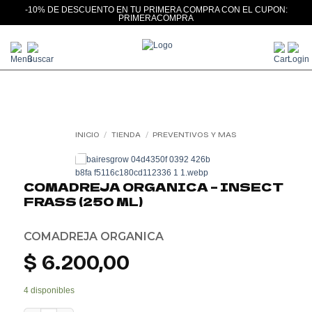
-10% DE DESCUENTO EN TU PRIMERA COMPRA CON EL CUPON:
PRIMERACOMPRA
Saltar
al
contenido
INICIO
/
TIENDA
/
PREVENTIVOS Y MAS
Add to
wishlist
COMADREJA ORGANICA – INSECT
FRASS (250 ML)
COMADREJA ORGANICA
$
6.200,00
4 disponibles