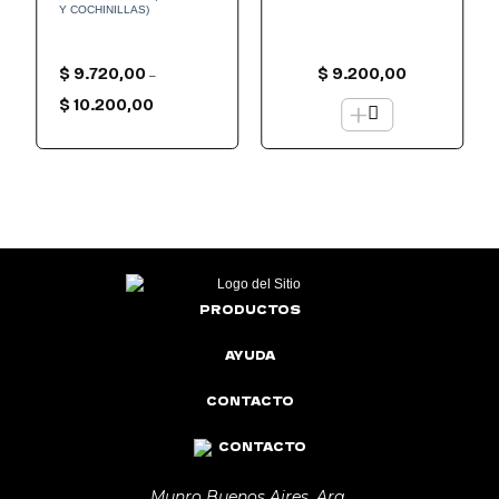
Y COCHINILLAS)
$
9.720,00
$
9.200,00
–
Rango
+
de
$
10.200,00
precios:
desde
$ 9.720,00
hasta
$ 10.200,00
PRODUCTOS
AYUDA
CONTACTO
CONTACTO
Munro Buenos Aires, Arg.