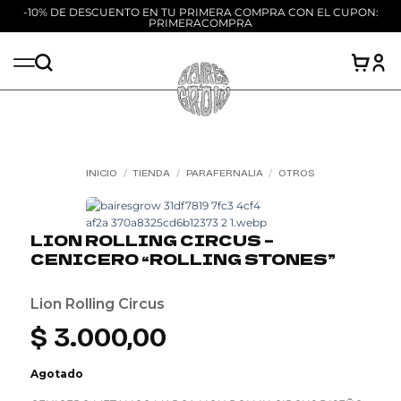
-10% DE DESCUENTO EN TU PRIMERA COMPRA CON EL CUPON:
PRIMERACOMPRA
Saltar
al
contenido
INICIO
/
TIENDA
/
PARAFERNALIA
/
OTROS
Add to
wishlist
LION ROLLING CIRCUS –
CENICERO “ROLLING STONES”
Lion Rolling Circus
$
3.000,00
Agotado