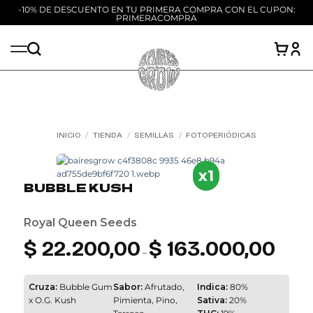
-10% DE DESCUENTO EN TU PRIMERA COMPRA CON EL CUPON:
PRIMERACOMPRA
Saltar
al
contenido
INICIO
/
TIENDA
/
SEMILLAS
/
FOTOPERIÓDICAS
Add to
wishlist
x1
BUBBLE KUSH
Royal Queen Seeds
$
22.200,00
$
163.000,00
Rango
de
–
precios:
desde
$ 22.200
hasta
Cruza:
Bubble Gum
Sabor:
Afrutado,
Indica:
80%
$ 163.00
x O.G. Kush
Pimienta, Pino,
Sativa:
20%