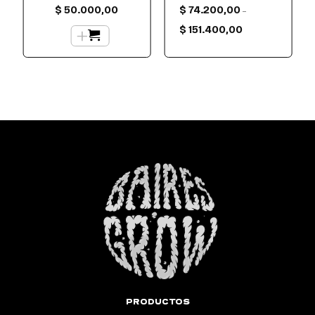
$
50.000,00
$
74.200,00
–
Rango
+
de
$
151.400,00
precios:
desde
$ 74.200,00
hasta
$ 151.400,00
PRODUCTOS