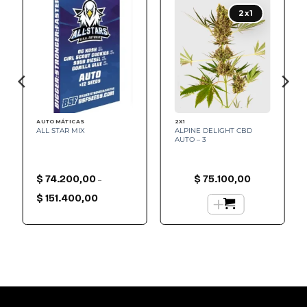
Add to
Add to
wishlist
wishlist
2x1
AUTOMÁTICAS
2X1
ALL STAR MIX
ALPINE DELIGHT CBD
AUTO – 3
$
74.200,00
$
75.100,00
–
Rango
de
+
$
151.400,00
precios:
desde
$ 74.200,00
hasta
$ 151.400,00