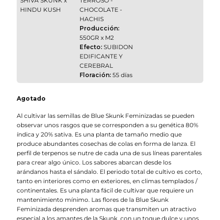
SHIVA SKUNK x
TERROSO -
HINDU KUSH
CHOCOLATE -
HACHIS
Producción:
550GR x M2
Efecto:
SUBIDON
EDIFICANTE Y
CEREBRAL
Floración:
55 días
Agotado
Al cultivar las semillas de Blue Skunk Feminizadas se pueden
observar unos rasgos que se corresponden a su genética 80%
índica y 20% sativa. Es una planta de tamaño medio que
produce abundantes cosechas de colas en forma de lanza. El
perfil de terpenos se nutre de cada una de sus líneas parentales
para crear algo único. Los sabores abarcan desde los
arándanos hasta el sándalo. El periodo total de cultivo es corto,
tanto en interiores como en exteriores, en climas templados /
continentales. Es una planta fácil de cultivar que requiere un
mantenimiento mínimo. Las flores de la Blue Skunk
Feminizada desprenden aromas que transmiten un atractivo
especial a los amantes de la Skunk, con un toque dulce y unos