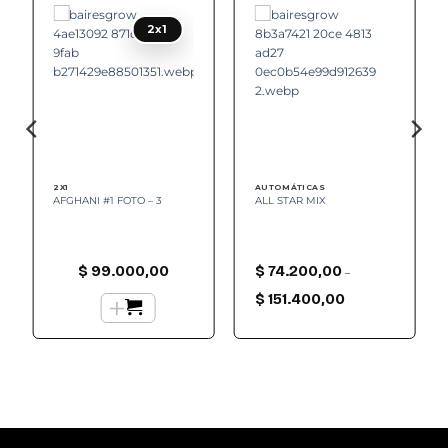
Add to
Add to
wishlist
wishlist
2x1
2X1
AUTOMÁTICAS
AFGHANI #1 FOTO – 3
ALL STAR MIX
$
99.000,00
$
74.200,00
–
Rango
+
de
$
151.400,00
precios:
desde
$ 74.200,00
hasta
$ 151.400,00