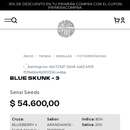
-10% DE DESCUENTO EN TU PRIMERA COMPRA CON EL CUPON:
PRIMERACOMPRA
Saltar
al
contenido
INICIO
/
TIENDA
/
SEMILLAS
/
FOTOPERIÓDICAS
Add to
wishlist
BLUE SKUNK – 3
Sensi Seeds
$
54.600,00
Cruza:
Sabor:
Indica:
80%
BLUEBERRY x
ARANDANOS -
Sativa:
20%