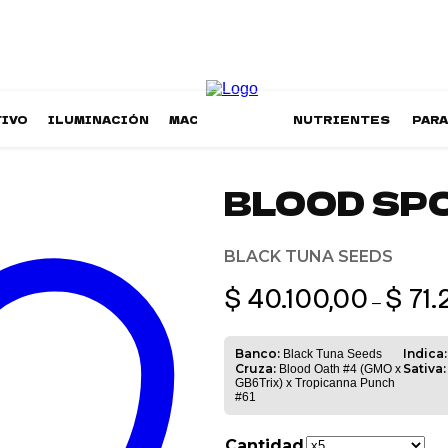
TIVO
ILUMINACIÓN
MACETAS
NUTRIENTES
PAR
BLOOD SP
BLACK TUNA SEEDS
$
40.100,00
$
71.
–
Banco:
Indica:
Black Tuna Seeds
Cruza:
Sativa:
Blood Oath #4 (GMO x
GB6Trix) x Tropicanna Punch
#61
Cantidad