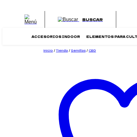
Saltar
al
contenido
BUSCAR
ACCESORIOS INDOOR
ELEMENTOS PARA CUL
Inicio
/
Tienda
/
Semillas
/
CBD