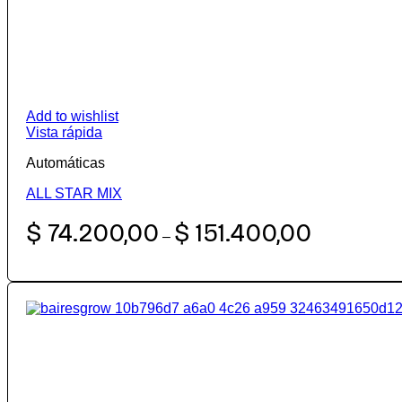
Add to wishlist
Vista rápida
Automáticas
ALL STAR MIX
Rango
$
74.200,00
$
151.400,00
–
de
precios:
desde
$ 74.200,00
hasta
$ 151.400,00