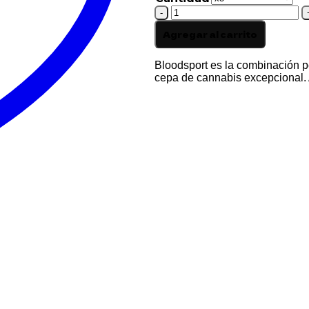
BLOOD
SPORT
Agregar al carrito
cantidad
Bloodsport es la combinación pe
cepa de cannabis excepcional. 